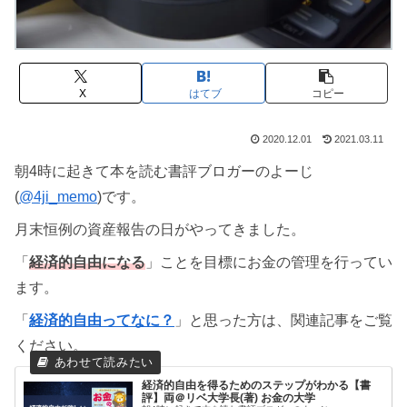
X
はてブ
コピー
2020.12.01
2021.03.11
朝4時に起きて本を読む書評ブロガーのよーじ
(
@4ji_memo
)です。
月末恒例の資産報告の日がやってきました。
「
経済的自由になる
」ことを目標にお金の管理を行ってい
ます。
「
経済的自由ってなに？
」と思った方は、関連記事をご覧
ください。
経済的自由を得るためのステップがわかる【書
評】両＠リベ大学長(著) お金の大学