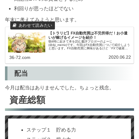
利回りが思ったほどでない
年末に考えてみようと思います。
【トラリピ】FX自動売買は不労所得だ！お小遣
いが稼げるイメージを紹介！
朝4時に起きて本を読む書評ブロガーのよーじ
(@4ji_memo)です。今回はFX自動売買について紹介しよう
と思います。FX自動売買に興味があるけど「FXで破産し
た話を聞いたことあるし、怖いなー( ;∀;)」と思っている人
いませんか？「FX自...
2020.06.22
36-72.com
配当
今月は配当はありませんでした。ちょっと残念。
資産総額
ステップ１ 貯める力