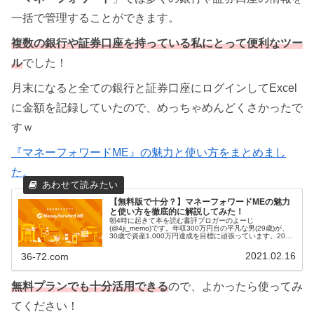
一括で管理することができます。
複数の銀行や証券口座を持っている私にとって便利なツー
ル
でした！
月末になると全ての銀行と証券口座にログインしてExcel
に金額を記録していたので、めっちゃめんどくさかったで
すｗ
『マネーフォワードME』の魅力と使い方をまとめまし
た。
【無料版で十分？】マネーフォワードMEの魅力
と使い方を徹底的に解説してみた！
朝4時に起きて本を読む書評ブロガーのよーじ
(@4ji_memo)です。年収300万円台の平凡な男(29歳)が、
30歳で資産1,000万円達成を目標に頑張っています。2021
年2月末時点で約950万円、やっとゴールが目の前に見えて
きました！興...
2021.02.16
36-72.com
無料プランでも十分活用できる
ので、よかったら使ってみ
てください！