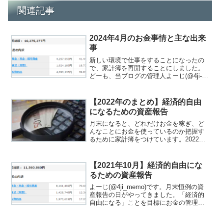
関連記事
2024年4月のお金事情と主な出来
事
新しい環境で仕事をすることになったの
で、家計簿を再開することにしました。
どーも、当ブログの管理人よーじ(@4ji-
memo)です。私の趣味は、月末に1か月で
どれだけお金が動いたか確認することで
す。「少ないお金でも有意義に過ごすこ
【2022年のまとめ】経済的自由
とができる」...
になるための資産報告
月末になると、どれだけお金を稼ぎ、ど
んなことにお金を使っているのか把握す
るために家計簿をつけています。2022
年、各月の家計簿を一覧にすると振り返
りやすいので、記事にまとめました。
「2021年の家計簿のまとめ」もあるので
【2021年10月】経済的自由にな
良ければ見てください...
るための資産報告
よーじ(@4ji_memo)です。月末恒例の資
産報告の日がやってきました。「経済的
自由になる」ことを目標にお金の管理を
行っています。「経済的自由ってな
に？」と思った方は、関連記事をご覧く