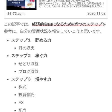
朝4時に起きて本を読む書評ブロガーのよーじ
(@4ji_memo)です。お金に対して漠然とした不安があるけ
ど、どうしたらいいんだろう( ;∀;)そんな悩みを抱えている
方は、YouTubeに投稿されている両学長の動画を片っ端か
ら見ましょう！無料...
2020.11.02
36-72.com
この記事では、
経済的自由になるため
の5つの
ステップ
を
参考に、自分の資産状況を報告していこうと思います。
ステップ１ 貯める力
月の収支
ステップ２ 稼ぐ力
せどり収益
ブログ収益
ステップ３ 増やす力
株式
投資信託
FX
配当