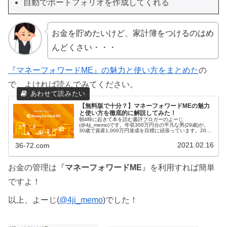
自動でポートフォリオを作成してくれる
お金を貯めたいけど、家計簿をつけるのはめ
んどくさい・・・
『マネーフォワードME』の魅力と使い方をまとめた
の
で、よければ読んでみてください。
【無料版で十分？】マネーフォワードMEの魅力
と使い方を徹底的に解説してみた！
朝4時に起きて本を読む書評ブロガーのよーじ
(@4ji_memo)です。年収300万円台の平凡な男(29歳)が、
30歳で資産1,000万円達成を目標に頑張っています。2021
年2月末時点で約950万円、やっとゴールが目の前に見えて
きました！興...
2021.02.16
36-72.com
お金の管理は『
マネーフォワードME
』を利用すれば簡単
ですよ！
以上、よーじ(
@4ji_memo
)でした！