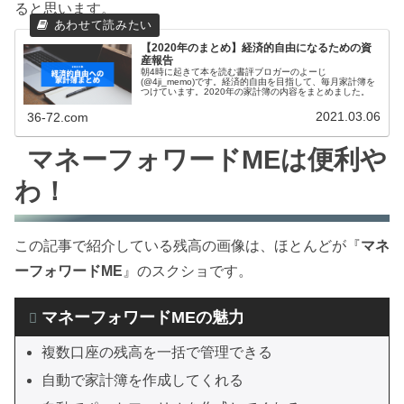
ると思います。
【2020年のまとめ】経済的自由になるための資
産報告
朝4時に起きて本を読む書評ブロガーのよーじ
(@4ji_memo)です。経済的自由を目指して、毎月家計簿を
つけています。2020年の家計簿の内容をまとめました。
2021.03.06
36-72.com
マネーフォワードMEは便利や
わ！
この記事で紹介している残高の画像は、ほとんどが『
マネ
ーフォワードME
』のスクショです。
マネーフォワードMEの魅力
複数口座の残高を一括で管理できる
自動で家計簿を作成してくれる