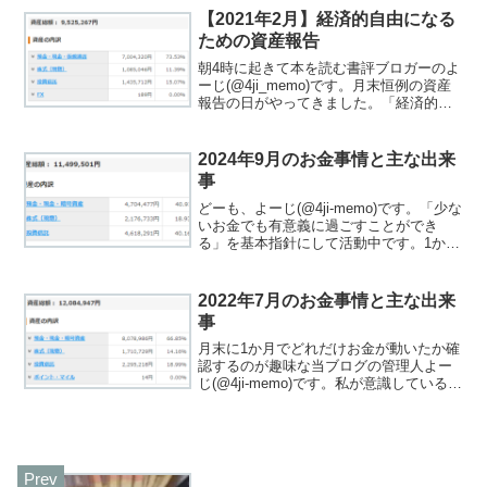
ださい。私が考える経済的自由は「圧倒
【2021年2月】経済的自由になる
的に稼ぎ生活を豊か...
ための資産報告
朝4時に起きて本を読む書評ブロガーのよ
ーじ(@4ji_memo)です。月末恒例の資産
報告の日がやってきました。「経済的自
由になる」ことを目標にお金の管理を行
っています。「経済的自由ってなに？」
と思った方は、関連記事をご覧くださ
2024年9月のお金事情と主な出来
い。この記事で...
事
どーも、よーじ(@4ji-memo)です。「少な
いお金でも有意義に過ごすことができ
る」を基本指針にして活動中です。1か月
のお金の流れと出来事を月末に振り返り
記録するようにしています。この記事で
は、両@リベ大学長の書籍『本当の自由
2022年7月のお金事情と主な出来
を手に入れる...
事
月末に1か月でどれだけお金が動いたか確
認するのが趣味な当ブログの管理人よー
じ(@4ji-memo)です。私が意識しているこ
とは「少ないお金でも有意義に過ごすこ
とができる」です。なので、お金の流れ
を観察して自分にとって必要だったか振
り返るよう...