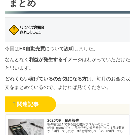
まとめ
今回は
FX自動売買
について説明しました。
なんとなく
利益が発生するイメージ
はわかっていただけた
と思います。
どれくらい稼げているのか気になる方
は、毎月のお金の収
支をまとめているので、よければ見てください。
関連記事
2020/09 資産報告
朝4時に起きて本を読む書評ブロガーのよーじ
(@4ji_memo)です。月末恒例の資産報告です。8月は収支
が「-3円」でしたが、9月は悪化して「-22,120円」でした
( ;∀;)赤字の原因は「欲しかった商品」と「遊びすぎによる