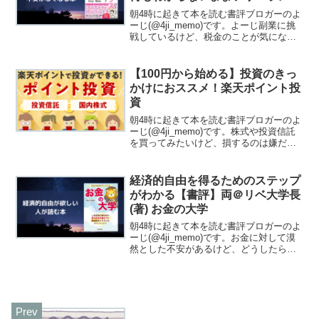
になっちゃいましたが税金で損し
朝4時に起きて本を読む書評ブロガーのよ
ない方法を教えてください！
ーじ(@4ji_memo)です。よーじ副業に挑
戦しているけど、税金のことが気にな
る・・・と思ったので、素人でも理解で
きる税金に関する書籍を探してみまし
た。今回紹介するのは『大河内 薫(著) お
【100円から始める】投資のきっ
金のこと何...
かけにおススメ！楽天ポイント投
資
朝4時に起きて本を読む書評ブロガーのよ
ーじ(@4ji_memo)です。株式や投資信託
を買ってみたいけど、損するのは嫌だな
と思っている方にお勧めしたいのが、楽
天ポイント投資です！
経済的自由を得るためのステップ
がわかる【書評】両＠リベ大学長
(著) お金の大学
朝4時に起きて本を読む書評ブロガーのよ
ーじ(@4ji_memo)です。お金に対して漠
然とした不安があるけど、どうしたらい
いんだろう( ;∀;)そんな悩みを抱えている
方は、YouTubeに投稿されている両学長
の動画を片っ端から見ましょう！無料...