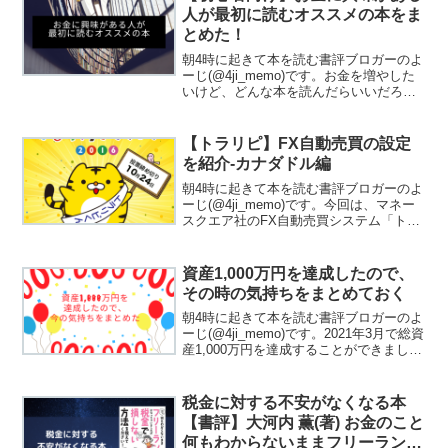
人が最初に読むオススメの本をま
とめた！
朝4時に起きて本を読む書評ブロガーのよ
ーじ(@4ji_memo)です。お金を増やした
いけど、どんな本を読んだらいいだろ
う？そんな人に向けた記事になります。
私の年収300万円台ですが、30歳で資産
1,000万円を達成することができました。
【トラリピ】FX自動売買の設定
平凡...
を紹介-カナダドル編
朝4時に起きて本を読む書評ブロガーのよ
ーじ(@4ji_memo)です。今回は、マネー
スクエア社のFX自動売買システム「トラ
リピ」の設定を紹介ます。トラリピに興
味があるけど、どんな設定がいいか悩ん
でいる人の参考になればうれしいです。
資産1,000万円を達成したので、
「守り」を...
その時の気持ちをまとめておく
朝4時に起きて本を読む書評ブロガーのよ
ーじ(@4ji_memo)です。2021年3月で総資
産1,000万円を達成することができまし
た。「年収300万円台、30歳で資産1,000
万円達成」は私の目標の1つだったので、
目標が達成できたことは素直...
税金に対する不安がなくなる本
【書評】大河内 薫(著) お金のこと
何もわからないままフリーランス