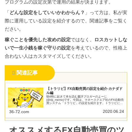
プログラムの設定次第で運用の結果が決まります。
「
どんな設定をしていいかわからん？
」って方は、私が実
際に運用している設定を紹介するので、関連記事をご覧く
ださい。
稼ぐことを優先した攻めの設定
ではなく、
ロスカットしな
いで一生小銭を稼ぐ守りの設定
を考えているので、性格上
合わない人はカスタマイズしてください。
関連記事
【トラリピ】FX自動売買の設定を紹介-カナダド
ル編
朝4時に起きて本を読む書評ブロガーのよーじ
(@4ji_memo)です。今回は、マネースクエア社のFX自動売
買システム「トラリピ」の設定を紹介ます。トラリピに興
味があるけど、どんな設定がいいか悩んでいる人の参考に
なればうれしいです。「守り」を...
2020.06.24
36-72.com
オススメするFX自動売買のツ