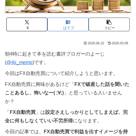
X
はてブ
コピー
2020.06.22
2026.03.08
朝4時に起きて本を読む書評ブロガーのよーじ
(
@4ji_memo
)です。
今回はFX自動売買について紹介しようと思います。
FX自動売買に興味があるけど「
FXで破産した話を聞いた
ことあるし、怖いなー( ;∀;)
」と思っている人いません
か？
「
FX自動売買
」は
設定さえしっかりとしてしまえば、完
全に何もしなくていい不労所得
になります。
今回の記事では、
FX自動売買で利益を出すイメージを持