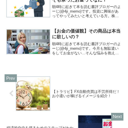
朝4時に起きて本を読む書評ブロガーのよ
ーじ(@4ji_memo)です。投資に興味があ
ってやってみたいと考えている方。株式
を買う、債券を買う前に読んでくださ
い！
【お金の価値観】その商品は本当
に欲しいの？
朝4時に起きて本を読む書評ブロガーのよ
ーじ(@4ji_memo)です。今月も無駄遣い
をしてお金がない…そんな悩みを抱えて
いる人はいませんか？年収300万円台、30
歳で資産1,000万円を達成したものです。
平凡な私が、ここまでお金を貯めるこ
と...
【トラリピ】FX自動売買は不労所得だ！
お小遣いが稼げるイメージを紹介！
経済的自由を得るためのステップがわか