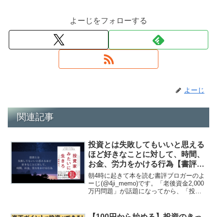
よーじをフォローする
よーじ
関連記事
投資とは失敗してもいいと思える
ほど好きなことに対して、時間、
お金、労力をかける行為【書評】
藤野 英人(著) 投資家みたいに生き
朝4時に起きて本を読む書評ブロガーのよ
ろ
ーじ(@4ji_memo)です。「老後資金2,000
万円問題」が話題になってから、「投
資」という単語をよく耳にするようにな
りました。よーじまずは「つみたて
NISA」や「iDeCo」で投資でも始めてみ
【100円から始める】投資のきっ