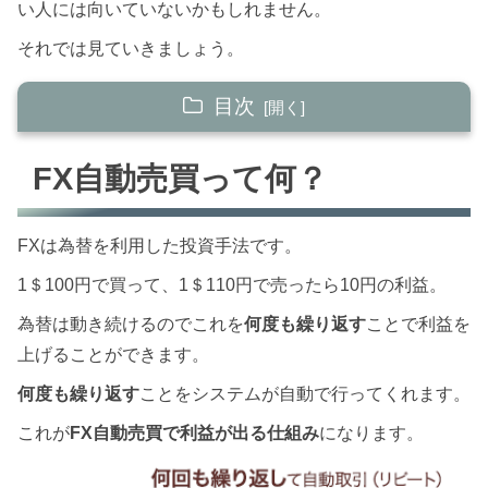
い人には向いていないかもしれません。
それでは見ていきましょう。
目次
FX自動売買って何？
FX自動売買って何？
トラリピを始めた経緯
FXは為替を利用した投資手法です。
さぶろーが運用している設定
1＄100円で買って、1＄110円で売ったら10円の利益。
カナダドルを選択した理由
為替は動き続けるのでこれを
何度も繰り返す
ことで利益を
75円～95円のレンジ幅にした理由
上げることができます。
62.9円をロスカットにした理由
何度も繰り返す
ことをシステムが自動で行ってくれます。
ハーフ＆ハーフをしない理由
これが
FX自動売買で利益が出る仕組み
になります。
まとめ