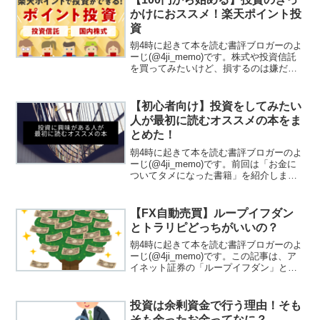
よう...
かけにおススメ！楽天ポイント投
資
朝4時に起きて本を読む書評ブロガーのよ
ーじ(@4ji_memo)です。株式や投資信託
を買ってみたいけど、損するのは嫌だな
と思っている方にお勧めしたいのが、楽
天ポイント投資です！
【初心者向け】投資をしてみたい
人が最初に読むオススメの本をま
とめた！
朝4時に起きて本を読む書評ブロガーのよ
ーじ(@4ji_memo)です。前回は「お金に
ついてタメになった書籍」を紹介しまし
た。年収300万円台の私が30歳で資産
1,000万円を達成できたのは、お金の勉強
をし続けたからだと思います。今回は
【FX自動売買】ループイフダン
「投資...
とトラリピどっちがいいの？
朝4時に起きて本を読む書評ブロガーのよ
ーじ(@4ji_memo)です。この記事は、ア
イネット証券の「ループイフダン」とマ
ネースクエアの「トラリピ」を使ってみ
て感じたメリット・デメリットを紹介し
ます。個人的には、FXをやったことがあ
投資は余剰資金で行う理由！そも
る・ないが...
そも余ったお金ってなに？