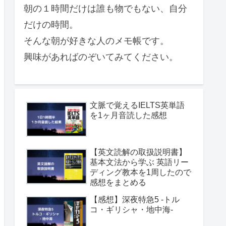
朝の１時間だけは誰も物でもない、自分
だけの時間。
そんな朝が好きな人のメモ帳です。
興味があればのぞいてみてください。
文脈で覚えるIELTS英単語
を1ヶ月音読した感想
【英文読解の取扱説明書】
基本文法から学ぶ 英語リー
ディング教本を1周したので
感想をまとめる
【感想】深夜特急5 -トル
コ・ギリシャ・地中海-