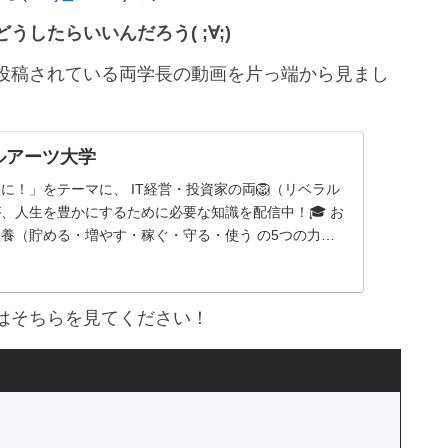
したらいいんだろう( ;∀;)
eに投稿されている両学長の動画を片っ端から見まし
ルアーツ大学
に！」をテーマに、 IT経営・投資家の両🦁（リベラル
、人生を豊かにするために必要な知識を配信中！🎓 お
養（貯める・増やす・稼ぐ・守る・使う の5つの力）
考え方・人生論を...
はそちらを見てください！