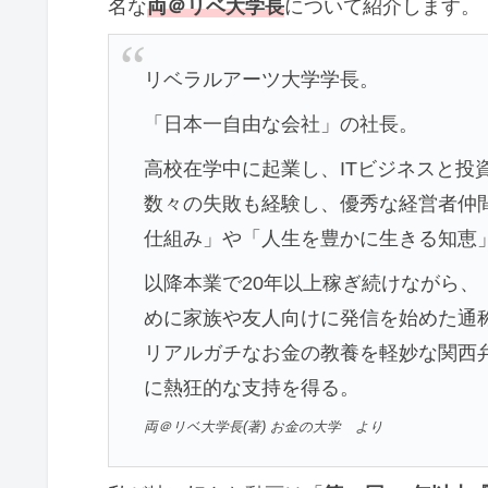
名な
両＠リベ大学長
について紹介します。
リベラルアーツ大学学長。
「日本一自由な会社」の社長。
高校在学中に起業し、ITビジネスと投
数々の失敗も経験し、優秀な経営者仲
仕組み」や「人生を豊かに生きる知恵
以降本業で20年以上稼ぎ続けながら
めに家族や友人向けに発信を始めた通
リアルガチなお金の教養を軽妙な関西
に熱狂的な支持を得る。
両＠リベ大学長(著) お金の大学 より