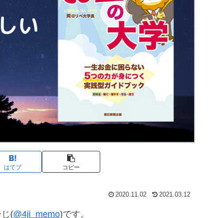
はてブ
コピー
2020.11.02
2021.03.12
じ(
@4ji_memo
)です。