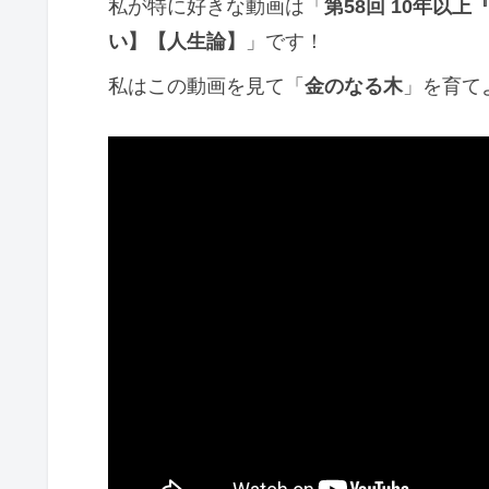
私が特に好きな動画は「
第58回 10年以
い】【人生論】
」です！
私はこの動画を見て「
金のなる木
」を育て