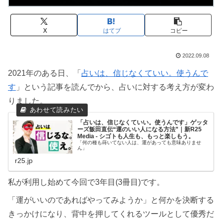
X
はてブ
コピー
2022.09.08
2021年のある日、「
占いは、信じなくていい。使うんで
す
」という記事を読んでから、占いに対する考え方が変わ
りました。
「占いは、信じなくていい。使うんです」ゲッタ
ーズ飯田直伝“運のいい人になる方法”｜新R25
Media - シゴトも人生も、もっと楽しもう。
「何の種も蒔いてない人は、運があっても意味ありませ
ん」
r25.jp
私が利用し始めて今回で3年目(3冊目)です。
「運がいいのであればやってみようか」と何かを決断する
きっかけになり、背中を押してくれるツールとして優秀だ