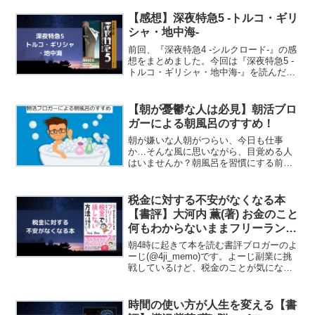
想をまとめました。夢をかなえるゾウ ０
/文響社/水野敬也posted with カエ...
【感想】深夜特急5 -トルコ・ギリ
シャ・地中海-
前回、『深夜特急4 -シルクロード-』の感
想をまとめました。今回は『深夜特急5 -
トルコ・ギリシャ・地中海-』を読んだの
で感想をまとめようと思います。深夜特
急 ５ 新版/新潮社/沢木耕太郎posted with
カエレバ楽天市場Amazon...
【朝が憂鬱な人は必見】朝活ブロ
ガーによる朝風呂のすすめ！
朝が嫌いな人朝がつらい、今日も仕事
か…そんな風に思いながら、目覚める人
はいませんか？朝風呂を習慣にする前ま
で、私も同じように感じていました。お
はよー！朝4時に起きて本を読む書評ブロ
ガーのよーじ(@4ji_memo)です。朝4時か
税金に対する不安がなくなる本
ら朝活を行い...
【書評】大河内 薫(著) お金のこと
何もわからないままフリーランス
になっちゃいましたが税金で損し
朝4時に起きて本を読む書評ブロガーのよ
ない方法を教えてください！
ーじ(@4ji_memo)です。よーじ副業に挑
戦しているけど、税金のことが気にな
る・・・と思ったので、素人でも理解で
きる税金に関する書籍を探してみまし
た。今回紹介するのは『大河内 薫(著) お
時間の使い方が人生を変える【書
金のこと何...