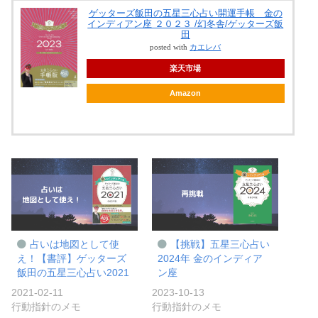
ゲッターズ飯田の五星三心占い開運手帳 金の
インディアン座 ２０２３ /幻冬舎/ゲッターズ飯
田
posted with
カエレバ
楽天市場
Amazon
占いは地図として使
【挑戦】五星三心占い
え！【書評】ゲッターズ
2024年 金のインディア
飯田の五星三心占い2021
ン座
2021-02-11
2023-10-13
行動指針のメモ
行動指針のメモ