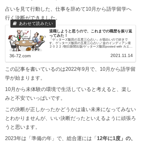
占いを見て行動した、仕事を辞めて10月から語学留学へ
行く決断ができました。
退職しようと思うので、これまでの職歴を振り返
ってみた！
「ゲッターズ飯田の五星三心占い」が面白いので好きで
す。ゲッターズ飯田の五星三心占い／金のインディアン座
２０２２ /朝日新聞出版/ゲッターズ飯田posted with カエレ
バ2022年の運勢を見てみると「7年間で蓄えてきた力を発
揮する年」...
2021.11.14
36-72.com
この記事を書いているのは2022年9月で、10月から語学留
学が始まります。
10月から未体験の環境で生活していると考えると、楽し
みと不安でいっぱいです。
この決断が正しかったかどうかは遠い未来になってみない
とわかりませんが、いい決断だったといえるように頑張ろ
うと思います。
2023年は「準備の年」で、総合運には「
12年に1度」の、