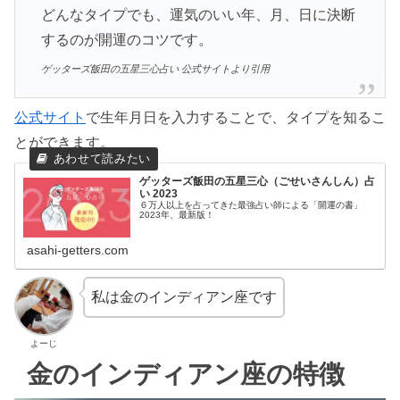
どんなタイプでも、運気のいい年、月、日に決断
するのが開運のコツです。
ゲッターズ飯田の五星三心占い 公式サイトより引用
公式サイト
で生年月日を入力することで、タイプを知るこ
とができます。
ゲッターズ飯田の五星三心（ごせいさんしん）占
い 2023
６万人以上を占ってきた最強占い師による「開運の書」
2023年、最新版！
asahi-getters.com
私は金のインディアン座です
よーじ
金のインディアン座の特徴