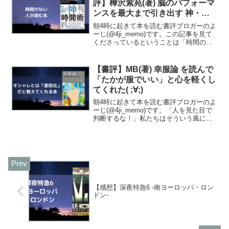
評】樺沢紫苑(著) 脳のパフォーマ
ンスを最大まで引き出す 神・時
間術
朝4時に起きて本を読む書評ブロガーのよ
ーじ(@4ji_memo)です。この記事を見て
くださっているということは「時間の使
い方」に興味がある人だと思います。こ
の記事を読んでるだろう人物仕事の時間
を効率的に使いたい効率のいい勉強時間
【書評】MB(著) 幸服論 を読んで
を知りたいの...
「たかが服でいい」と心を軽くし
てくれた( ;∀;)
朝4時に起きて本を読む書評ブロガーのよ
ーじ(@4ji_memo)です。「人を見た目で
判断するな！」私たちはそういう風に教
えられて育ってきました。当たり前にあ
る言葉ですが、なぜ「人を見た目で判断
するな！」という言葉があるのでしょう
か？それは「...
【感想】深夜特急6 -南ヨーロッパ・ロン
ドン-