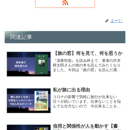
よーじ
関連記事
【旅の窓】何を見て、何を思うか
『深夜特急』を読み終えて、著者の沢木
耕太郎さんの他の本を読んでみたくなり
ました。今回は『旅の窓』を読んだ感想
をまとめようと思います。旅の窓 /幻冬
舎/沢木耕太郎posted with カエレバ楽天市
場Amazon『旅の窓』は沢木耕太郎さん
が...
私が旅に出る理由
コロナの影響で気軽に旅行が出来ない
日々が続いています。出来ないことを悩
んでも仕方ないので、今出来ることをし
ようと思い、旅に関する本を読むことに
しました。今回は『僕が旅に出る理由』
という本を読んだ感想をまとめます。僕
が旅に出る理由 /いろは出...
信用と関係性が人を動かす【書