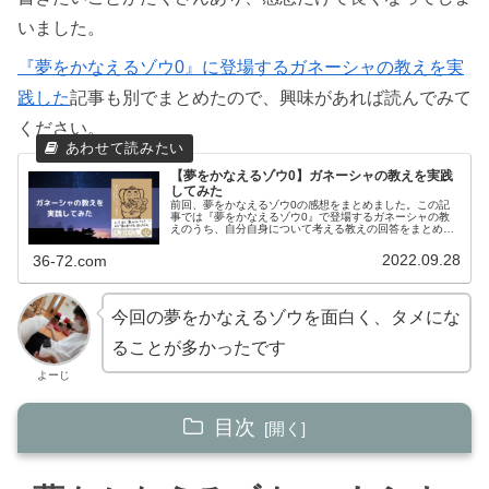
いました。
『夢をかなえるゾウ0』に登場するガネーシャの教えを実
践した
記事も別でまとめたので、興味があれば読んでみて
ください。
【夢をかなえるゾウ0】ガネーシャの教えを実践
してみた
前回、夢をかなえるゾウ0の感想をまとめました。この記
事では『夢をかなえるゾウ0』で登場するガネーシャの教
えのうち、自分自身について考える教えの回答をまとめま
した。好きな匂い、物、人、場所を見つけるやりたくない
ことを全部書き出し、やりたいこと...
2022.09.28
36-72.com
今回の夢をかなえるゾウを面白く、タメにな
ることが多かったです
よーじ
目次
夢をかなえるゾウ0のあらすじ