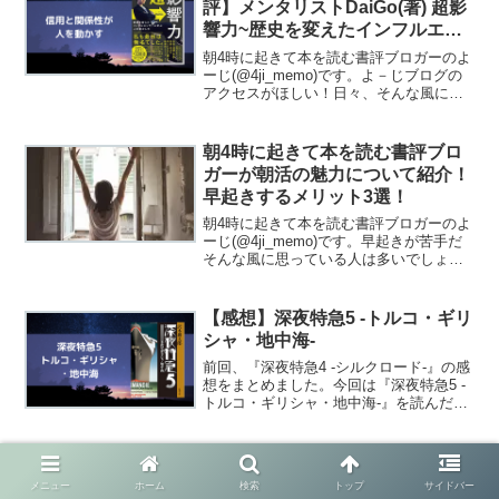
評】メンタリストDaiGo(著) 超影
響力~歴史を変えたインフルエン
サーに学ぶ人の動かし方
朝4時に起きて本を読む書評ブロガーのよ
ーじ(@4ji_memo)です。よ－じブログの
アクセスがほしい！日々、そんな風に思
っています。ブログについて考えている
ことどうすれば多くの人にブログを読ん
でもらうことができるのか？どうすれば
朝4時に起きて本を読む書評ブロ
リピータが増...
ガーが朝活の魅力について紹介！
早起きするメリット3選！
朝4時に起きて本を読む書評ブロガーのよ
ーじ(@4ji_memo)です。早起きが苦手だ
そんな風に思っている人は多いでしょ
う。学生時代の私もそうでした。そんな
私でしたが、朝活の魅力に気づき、朝4時
に起きる生活を半年以上続けています。
【感想】深夜特急5 -トルコ・ギリ
「朝4時に起...
シャ・地中海-
前回、『深夜特急4 -シルクロード-』の感
想をまとめました。今回は『深夜特急5 -
トルコ・ギリシャ・地中海-』を読んだの
で感想をまとめようと思います。深夜特
急 ５ 新版/新潮社/沢木耕太郎posted with
カエレバ楽天市場Amazon...
読書をしても結果が出ない人に読
んでほしい本【書評】樺沢紫苑
メニュー
ホーム
検索
トップ
サイドバー