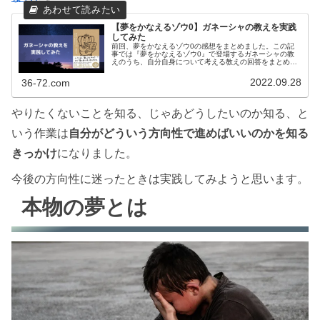
【夢をかなえるゾウ0】ガネーシャの教えを実践
してみた
前回、夢をかなえるゾウ0の感想をまとめました。この記
事では『夢をかなえるゾウ0』で登場するガネーシャの教
えのうち、自分自身について考える教えの回答をまとめま
した。好きな匂い、物、人、場所を見つけるやりたくない
ことを全部書き出し、やりたいこと...
2022.09.28
36-72.com
やりたくないことを知る、じゃあどうしたいのか知る、と
いう作業は
自分がどういう方向性で進めばいいのかを知る
きっかけ
になりました。
今後の方向性に迷ったときは実践してみようと思います。
本物の夢とは