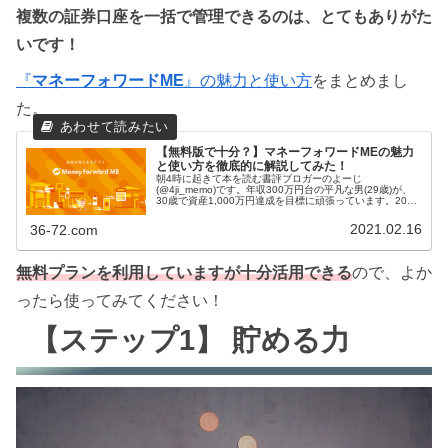
複数の証券口座を一括で管理できるのは、とてもありがた
いです！
『
マネーフォワードME
』の魅力と使い方
をまとめまし
た。
【無料版で十分？】マネーフォワードMEの魅力
と使い方を徹底的に解説してみた！
朝4時に起きて本を読む書評ブロガーのよーじ
(@4ji_memo)です。年収300万円台の平凡な男(29歳)が、
30歳で資産1,000万円達成を目標に頑張っています。2021
年2月末時点で約950万円、やっとゴールが目の前に見えて
きました！興...
2021.02.16
36-72.com
無料プランを利用していますが十分活用できる
ので、よか
ったら使ってみてください！
【ステップ1】 貯める力