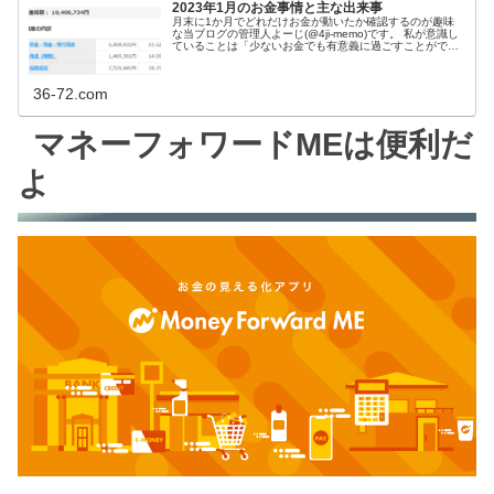
2023年1月のお金事情と主な出来事
月末に1か月でどれだけお金が動いたか確認するのが趣味
な当ブログの管理人よーじ(@4ji-memo)です。 私が意識し
ていることは「少ないお金でも有意義に過ごすことができ
る」です。 なので、お金の流れを観察して自分にとって必
要だったか振り返る
36-72.com
マネーフォワードMEは便利だ
よ