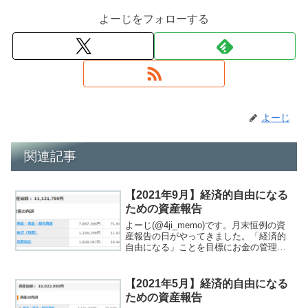
よーじをフォローする
よーじ
関連記事
【2021年9月】経済的自由になる
ための資産報告
よーじ(@4ji_memo)です。月末恒例の資
産報告の日がやってきました。「経済的
自由になる」ことを目標にお金の管理を
行っています。「経済的自由ってな
に？」と思った方は、関連記事をご覧く
ださい。私が考える経済的自由は「圧倒
【2021年5月】経済的自由になる
的に稼ぎ生活を豊か...
ための資産報告