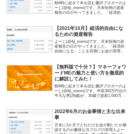
朝4時に起きて本を読む書評ブロガーのよ
ーじ(@4ji_memo)です。月末恒例の資産
報告の日がやってきました。「経済的自
由になる」ことを目標にお金の管理を行
っています。「経済的自由ってなに？」
と思った方は、関連記事をご覧くださ
【2021年10月】経済的自由にな
い。この記事で...
るための資産報告
よーじ(@4ji_memo)です。月末恒例の資
産報告の日がやってきました。「経済的
自由になる」ことを目標にお金の管理を
行っています。「経済的自由ってな
に？」と思った方は、関連記事をご覧く
ださい。私が考える経済的自由は「圧倒
【無料版で十分？】マネーフォワ
的に稼ぎ生活を豊か...
ードMEの魅力と使い方を徹底的
に解説してみた！
朝4時に起きて本を読む書評ブロガーのよ
ーじ(@4ji_memo)です。年収300万円台の
平凡な男(29歳)が、30歳で資産1,000万円
達成を目標に頑張っています。2021年2月
末時点で約950万円、やっとゴールが目の
前に見えてきました！興...
2022年6月のお金事情と主な出来
事
月末に1か月でどれだけお金が動いたか確
認するのが趣味な当ブログの管理人よー