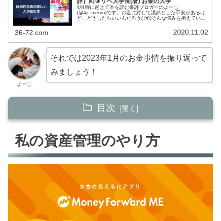
評】両＠リベ大学長(著) お金の大学
朝4時に起きて本を読む書評ブロガーのよーじ
(@4ji_memo)です。お金に対して漠然とした不安があるけ
ど、どうしたらいいんだろう( ;∀;)そんな悩みを抱えている
方は、YouTubeに投稿されている両学長の動画を片っ端か
ら見ましょう！無料...
2020.11.02
36-72.com
それでは2023年1月のお金事情を振り返って
みましょう！
よーじ
目次
私の資産管理のやり方
私の資産管理のやり方
【ステップ1】 貯める力
【ステップ2】 稼ぐ力
【ステップ3】 増やす力
【ステップ4】 守る力