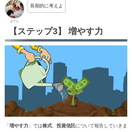
長期的に考えよ
よーじ
【ステップ3】 増やす力
「
増やす力
」では
株式
、
投資信託
について報告していきま