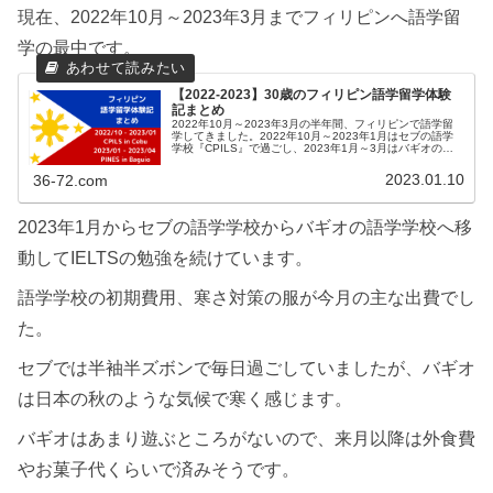
現在、2022年10月～2023年3月までフィリピンへ語学留
学の最中です。
【2022-2023】30歳のフィリピン語学留学体験
記まとめ
2022年10月～2023年3月の半年間、フィリピンで語学留
学してきました。2022年10月～2023年1月はセブの語学
学校『CPILS』で過ごし、2023年1月～3月はバギオの語
学学校『PINES』で過ごしています。毎週末に感想や出来
事に...
2023.01.10
36-72.com
2023年1月からセブの語学学校からバギオの語学学校へ移
動してIELTSの勉強を続けています。
語学学校の初期費用、寒さ対策の服が今月の主な出費でし
た。
セブでは半袖半ズボンで毎日過ごしていましたが、バギオ
は日本の秋のような気候で寒く感じます。
バギオはあまり遊ぶところがないので、来月以降は外食費
やお菓子代くらいで済みそうです。