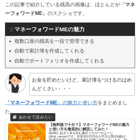
この記事で紹介している残高の画像は、ほとんどが『
マネ
ーフォワードME
』のスクショです。
マネーフォワードMEの魅力
複数口座の残高を一括で管理できる
自動で家計簿を作成してくれる
自動でポートフォリオを作成してくれる
お金を貯めたいけど、家計簿をつけるのはめ
んどくさい・・・
『
マネーフォワードME
』の魅力と使い方
をまとめまし
た。
【無料版で十分？】マネーフォワードMEの魅力
と使い方を徹底的に解説してみた！
朝4時に起きて本を読む書評ブロガーのよーじ
(@4ji_memo)です。年収300万円台の平凡な男(29歳)が、
30歳で資産1,000万円達成を目標に頑張っています。2021