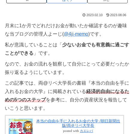
2023.02.10
2023.08.06
月末に1か月でどれだけお金が動いたか確認するのが趣味
な当ブログの管理人よーじ(
@4ji-memo
)です。
私が意識していることは「
少ないお金でも有意義に過ごす
ことができる
」です。
なので、お金の流れを観察して自分にとって必要だったか
振り返るようにしています。
この記事では、両@リベ大学長の書籍『本当の自由を手に
入れるお金の大学』に掲載されている
経済的自由になるた
めの5つのステップ
を参考に、自分の資産状況を報告して
いこうと思います。
本当の自由を手に入れるお金の大学 /朝日新聞出
版/両＠リベ大学長
posted with
カエレバ