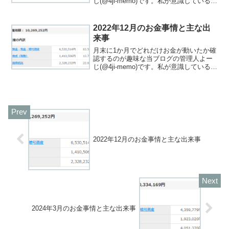
じ(@4ji-memo)です。私が意識しているこ
とは「少ないお金でも有意義に過ごすこ
とができる」です。なので、お金の流れ
を観察して自分にとって必要だったか振
2022年12月のお金事情と主な出
り返るよう...
来事
月末に1か月でどれだけお金が動いたか確
認するのが趣味な当ブログの管理人よー
じ(@4ji-memo)です。私が意識しているこ
とは「少ないお金でも有意義に過ごすこ
とができる」です。なので、お金の流れ
を観察して自分にとって必要だったか振
り返るよう...
2022年12月のお金事情と主な出来事
2024年3月のお金事情と主な出来事