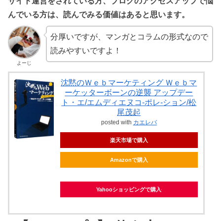
サイト運営をされている方、ブログのアクセスアップで悩
んでいる方は、読んでみる価値はあると思います。
分厚いですが、マンガとコラムの形式なので
読みやすいですよ！
よーじ
沈黙のＷｅｂマーケティング Ｗｅｂマ
ーケッターボーンの逆襲 アップデー
ト・エ/エムディエヌコ-ポレ-ション/松
尾茂起
posted with
カエレバ
楽天市場で購入
Amazonで購入
Yahooショッピングで購入