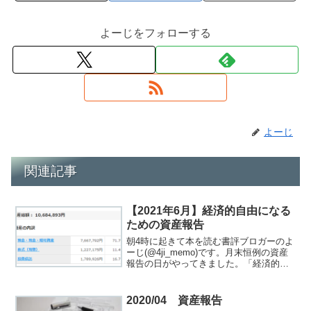
よーじをフォローする
よーじ
関連記事
【2021年6月】経済的自由になる
ための資産報告
朝4時に起きて本を読む書評ブロガーのよ
ーじ(@4ji_memo)です。月末恒例の資産
報告の日がやってきました。「経済的自
由になる」ことを目標にお金の管理を行
っています。「経済的自由ってなに？」
と思った方は、関連記事をご覧くださ
2020/04 資産報告
い。この記事で...