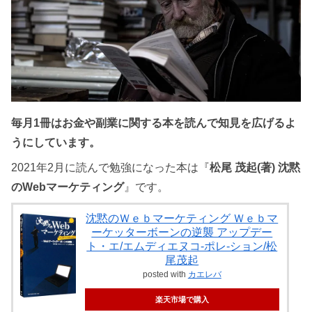
毎月1冊はお金や副業に関する本を読んで知見を広げるよ
うにしています。
2021年2月に読んで勉強になった本は『
松尾 茂起(著) 沈黙
のWebマーケティング
』です。
沈黙のＷｅｂマーケティング Ｗｅｂマ
ーケッターボーンの逆襲 アップデー
ト・エ/エムディエヌコ-ポレ-ション/松
尾茂起
posted with
カエレバ
楽天市場で購入