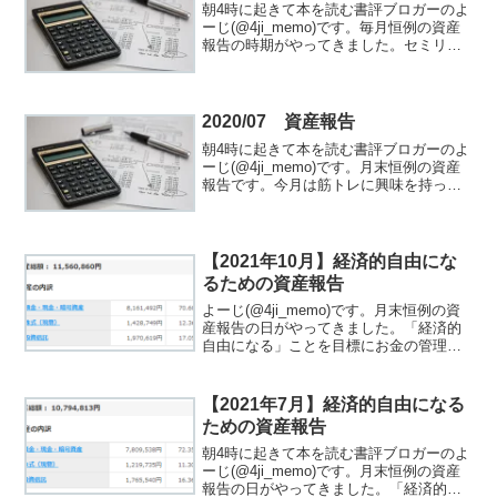
朝4時に起きて本を読む書評ブロガーのよ
ーじ(@4ji_memo)です。毎月恒例の資産
報告の時期がやってきました。セミリタ
イアに近づけているのでしょうか？
2020/07 資産報告
朝4時に起きて本を読む書評ブロガーのよ
ーじ(@4ji_memo)です。月末恒例の資産
報告です。今月は筋トレに興味を持っ
て、サプリやプロテイン関係をいろいろ
買いました。反省はしていませんｗセミ
リタイアに近づいているでしょうか(;^ω^)
【2021年10月】経済的自由にな
るための資産報告
よーじ(@4ji_memo)です。月末恒例の資
産報告の日がやってきました。「経済的
自由になる」ことを目標にお金の管理を
行っています。「経済的自由ってな
に？」と思った方は、関連記事をご覧く
ださい。私が考える経済的自由は「圧倒
【2021年7月】経済的自由になる
的に稼ぎ生活を豊か...
ための資産報告
朝4時に起きて本を読む書評ブロガーのよ
ーじ(@4ji_memo)です。月末恒例の資産
報告の日がやってきました。「経済的自