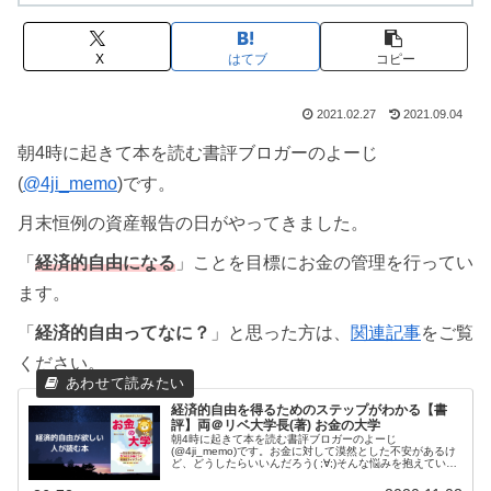
X
はてブ
コピー
2021.02.27
2021.09.04
朝4時に起きて本を読む書評ブロガーのよーじ
(
@4ji_memo
)です。
月末恒例の資産報告の日がやってきました。
「
経済的自由になる
」ことを目標にお金の管理を行ってい
ます。
「
経済的自由ってなに？
」と思った方は、
関連記事
をご覧
ください。
経済的自由を得るためのステップがわかる【書
評】両＠リベ大学長(著) お金の大学
朝4時に起きて本を読む書評ブロガーのよーじ
(@4ji_memo)です。お金に対して漠然とした不安があるけ
ど、どうしたらいいんだろう( ;∀;)そんな悩みを抱えている
方は、YouTubeに投稿されている両学長の動画を片っ端か
ら見ましょう！無料...