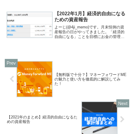
由になる」ことを目標にお金の管理を行
っています。「経済的自由ってなに？」
と思った方は、関連記事をご覧くださ
【2022年1月】経済的自由になる
い。この記事で...
ための資産報告
よーじ(@4ji_memo)です。月末恒例の資
産報告の日がやってきました。「経済的
自由になる」ことを目標にお金の管理を
行っています。「経済的自由ってな
に？」と思った方は、関連記事をご覧く
ださい。私が考える経済的自由は「圧倒
的に稼ぎ生活を豊か...
【無料版で十分？】マネーフォワードME
の魅力と使い方を徹底的に解説してみ
た！
【2021年のまとめ】経済的自由になるた
めの資産報告