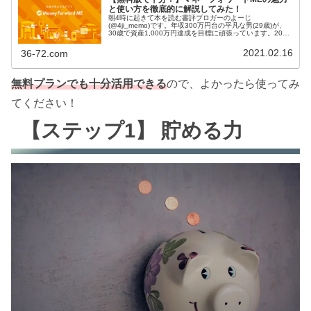
と使い方を徹底的に解説してみた！
朝4時に起きて本を読む書評ブロガーのよーじ
(@4ji_memo)です。年収300万円台の平凡な男(29歳)が、
30歳で資産1,000万円達成を目標に頑張っています。2021
年2月末時点で約950万円、やっとゴールが目の前に見えて
きました！興...
2021.02.16
36-72.com
無料プランでも十分活用できる
ので、よかったら使ってみ
てください！
【ステップ1】 貯める力