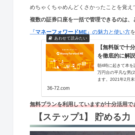
めちゃくちゃめんどくさかったことを覚え
複数の証券口座を一括で管理できるのは、
『
マネーフォワードME
』の魅力と使い方
【無料版で十分
を徹底的に解
朝4時に起きて本を読
万円台の平凡な男(2
ます。2021年2
した！興...
36-72.com
無料プランを利用していますが十分活用で
【ステップ1】 貯める力