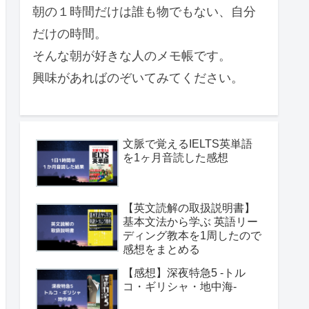
朝の１時間だけは誰も物でもない、自分
だけの時間。
そんな朝が好きな人のメモ帳です。
興味があればのぞいてみてください。
文脈で覚えるIELTS英単語
を1ヶ月音読した感想
【英文読解の取扱説明書】
基本文法から学ぶ 英語リー
ディング教本を1周したので
感想をまとめる
【感想】深夜特急5 -トル
コ・ギリシャ・地中海-