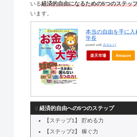
いる
経済的自由になるための5つのステッ
います。
本当の自由を手に入れ
学長
posted with
カエレバ
楽天市場
Amazon
経済的自由への5つのステップ
【ステップ1】 貯める力
【ステップ2】 稼ぐ力