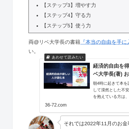
【ステップ3】増やす力
【ステップ4】守る力
【ステップ5】使う力
両@リベ大学長の書籍
『本当の自由を手に
い。
経済的自由を
ベ大学長(著)
朝4時に起きて本を読
して漠然とした不安
を抱えている方は、
見ましょう！無料...
36-72.com
それでは2022年11月の