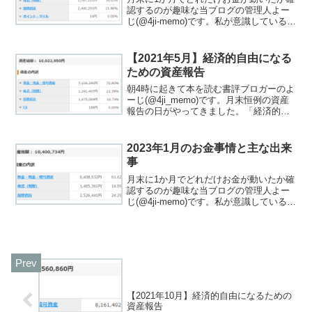
認するのが趣味な当ブログの管理人よー
じ(@4ji-memo)です。私が意識しているこ
とは「少ないお金でも有意義に過ごすこ
とができる」です。なので、お金の流れ
を観察して自分にとって必要だったか振
【2021年5月】経済的自由になる
り返るよう...
ための資産報告
朝4時に起きて本を読む書評ブロガーのよ
ーじ(@4ji_memo)です。月末恒例の資産
報告の日がやってきました。「経済的自
由になる」ことを目標にお金の管理を行
っています。「経済的自由ってなに？」
と思った方は、関連記事をご覧くださ
2023年1月のお金事情と主な出来
い。この記事で...
事
月末に1か月でどれだけお金が動いたか確
認するのが趣味な当ブログの管理人よー
じ(@4ji-memo)です。私が意識しているこ
とは「少ないお金でも有意義に過ごすこ
とができる」です。なので、お金の流れ
を観察して自分にとって必要だったか振
り返るよう...
【2021年10月】経済的自由になるための
資産報告