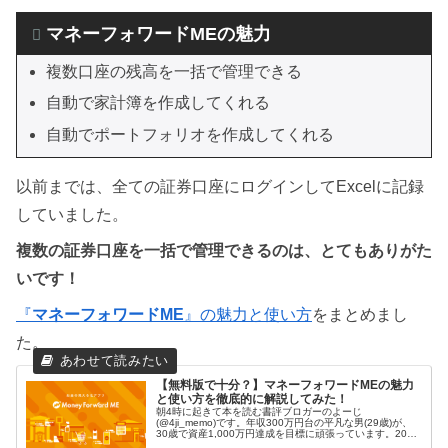
マネーフォワードMEの魅力
複数口座の残高を一括で管理できる
自動で家計簿を作成してくれる
自動でポートフォリオを作成してくれる
以前までは、全ての証券口座にログインしてExcelに記録
していました。
複数の証券口座を一括で管理できるのは、とてもありがた
いです！
『
マネーフォワードME
』の魅力と使い方
をまとめまし
た。
【無料版で十分？】マネーフォワードMEの魅力
と使い方を徹底的に解説してみた！
朝4時に起きて本を読む書評ブロガーのよーじ
(@4ji_memo)です。年収300万円台の平凡な男(29歳)が、
30歳で資産1,000万円達成を目標に頑張っています。2021
年2月末時点で約950万円、やっとゴールが目の前に見えて