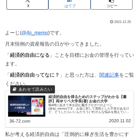
X
はてブ
コピー
2021.12.25
よーじ(
@4ji_memo
)です。
月末恒例の資産報告の日がやってきました。
「
経済的自由になる
」ことを目標にお金の管理を行ってい
ます。
「
経済的自由ってなに？
」と思った方は、
関連記事
をご覧
ください。
経済的自由を得るためのステップがわかる【書
評】両＠リベ大学長(著) お金の大学
朝4時に起きて本を読む書評ブロガーのよーじ
(@4ji_memo)です。お金に対して漠然とした不安があるけ
ど、どうしたらいいんだろう( ;∀;)そんな悩みを抱えている
方は、YouTubeに投稿されている両学長の動画を片っ端か
ら見ましょう！無料...
2020.11.02
36-72.com
私が考える経済的自由は「圧倒的に稼ぎ生活を豊かにす