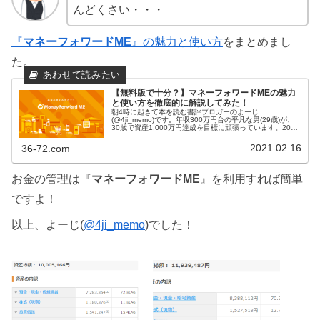
んどくさい・・・
『
マネーフォワードME
』の魅力と使い方
をまとめまし
た。
【無料版で十分？】マネーフォワードMEの魅力
と使い方を徹底的に解説してみた！
朝4時に起きて本を読む書評ブロガーのよーじ
(@4ji_memo)です。年収300万円台の平凡な男(29歳)が、
30歳で資産1,000万円達成を目標に頑張っています。2021
年2月末時点で約950万円、やっとゴールが目の前に見えて
きました！興...
2021.02.16
36-72.com
お金の管理は『
マネーフォワードME
』を利用すれば簡単
ですよ！
以上、よーじ(
@4ji_memo
)でした！