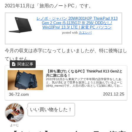
2021年11月は「旅用のノートPC」です。
レノボ・ジャパン 20WK001HJP ThinkPad X13
Gen 2 Core i5-1135G7/ 8/ 256/ ODDなし/
Win10Pro/ 13.3/ LTE | 家電 PC パソコン
posted with
カエレバ
今月の収支は赤字になってしまいましたが、特に後悔はし
ていません。
【持ち運びたくなるPC】ThinkPad X13 Gen2と
共に旅に出る！
2022年10月から東南アジアで半年間の語学留学をしたあ
と、気が済むまで世界を放浪しようと目論んでいるよーじ
(@4ji_memo)です。人生の思い出として記録に残しておき
たい旅の情報を収集するため旅の情報を発信したいそんな
思いがあり、旅のお...
2021.12.25
36-72.com
いい買い物をした！
よーじ