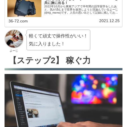
共に旅に出る！
2022年10月から東南アジアで半年間の語学留学をしたあ
と、気が済むまで世界を放浪しようと目論んでいるよーじ
(@4ji_memo)です。人生の思い出として記録に残しておき
たい旅の情報を収集するため旅の情報を発信したいそんな
思いがあり、旅のお...
2021.12.25
36-72.com
軽くて頑丈で操作性がいい！
気に入りました！
よーじ
【ステップ2】 稼ぐ力