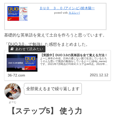
ＤＵＯ ３．０ /アイシ-ピ-/鈴木陽一
posted with
カエレバ
基礎的な英単語を覚えて土台を作ろうと思っています。
「DUO 3.0」で勉強した感想をまとめました。
【実践中】DUO 3.0の英単語を全て覚える方法！
よーじ来年の今頃、日本の通じない国で生活しているだろ
うそんな思いで英語の勉強をしているよーじ(@4ji_memo)
です。2021年7月時点のTOEICスコアは445点。2022年1
月の試験で600点超えを目標に頑張っている30歳男性で
す。英...
2021.12.12
36-72.com
全部覚えるまで繰り返します
よーじ
【ステップ5】 使う力