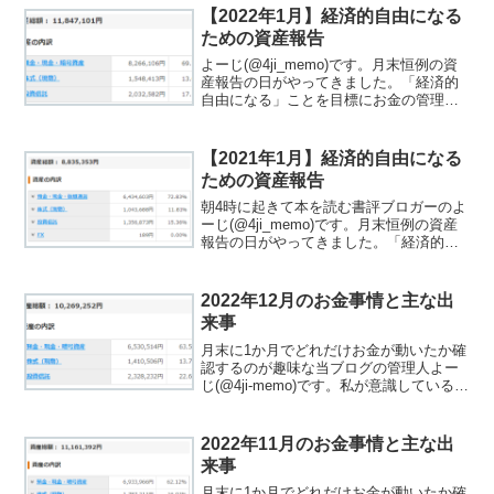
【2022年1月】経済的自由になる
ための資産報告
よーじ(@4ji_memo)です。月末恒例の資
産報告の日がやってきました。「経済的
自由になる」ことを目標にお金の管理を
行っています。「経済的自由ってな
に？」と思った方は、関連記事をご覧く
ださい。私が考える経済的自由は「圧倒
【2021年1月】経済的自由になる
的に稼ぎ生活を豊か...
ための資産報告
朝4時に起きて本を読む書評ブロガーのよ
ーじ(@4ji_memo)です。月末恒例の資産
報告の日がやってきました。「経済的自
由になる」ことを目標にお金の管理を行
っています。「経済的自由ってなに？」
と思った方は、関連記事をご覧くださ
2022年12月のお金事情と主な出
い。この記事で...
来事
月末に1か月でどれだけお金が動いたか確
認するのが趣味な当ブログの管理人よー
じ(@4ji-memo)です。私が意識しているこ
とは「少ないお金でも有意義に過ごすこ
とができる」です。なので、お金の流れ
を観察して自分にとって必要だったか振
2022年11月のお金事情と主な出
り返るよう...
来事
月末に1か月でどれだけお金が動いたか確