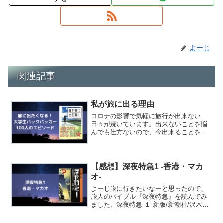
よーじ
関連記事
私が旅に出る理由
コロナの影響で気軽に旅行が出来ない
日々が続いています。出来ないことを悩
んでも仕方ないので、今出来ることをし
ようと思い、旅に関する本を読むことに
しました。今回は『僕が旅に出る理由』
という本を読んだ感想をまとめます。僕
が旅に出る理由 /いろは出...
【感想】深夜特急1 -香港・マカ
オ-
よーじ旅に行きたいなーと思ったので、
旅人のバイブル『深夜特急』を読んでみ
ました。深夜特急 １ 新版/新潮社/沢木耕
太郎posted with カエレバ楽天市場
Amazonバックパッカーや世界一周をして