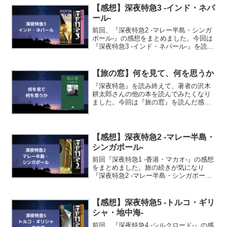
いる人のブログやYouTubeをよく見て...
【感想】深夜特急3 -インド・ネパ
ール-
前回、『深夜特急2 -マレー半島・シンガ
ポール-』の感想をまとめました。今回は
『深夜特急3 -インド・ネパール-』を読ん
だので感想をまとめようと思います。深
夜特急 ３ 新版/新潮社/沢木耕太郎posted
with カエレバ楽天市場Amaz...
【旅の窓】何を見て、何を思うか
『深夜特急』を読み終えて、著者の沢木
耕太郎さんの他の本を読んでみたくなり
ました。今回は『旅の窓』を読んだ感想
をまとめようと思います。旅の窓 /幻冬
舎/沢木耕太郎posted with カエレバ楽天市
場Amazon『旅の窓』は沢木耕太郎さん
が...
【感想】深夜特急2 -マレー半島・
シンガポール-
前回『深夜特急1 -香港・マカオ-』の感想
をまとめました。旅の続きが気になり
『深夜特急2 -マレー半島・シンガポー
ル-』を読んだので感想をまとめようと思
います。深夜特急 ２ /新潮社/沢木耕太郎
posted with カエレバ楽天市場Ama...
【感想】深夜特急5 -トルコ・ギリ
シャ・地中海-
前回、『深夜特急4 -シルクロード-』の感