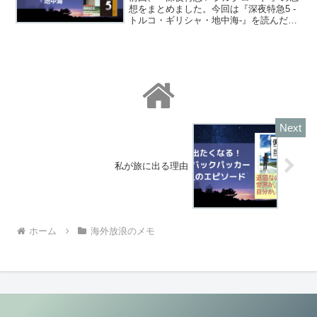
想をまとめました。今回は『深夜特急5 -
トルコ・ギリシャ・地中海-』を読んだの
で感想をまとめようと思います。深夜特
急 ５ 新版/新潮社/沢木耕太郎posted with
カエレバ楽天市場Amazon...
私が旅に出る理由
ホーム
海外放浪のメモ