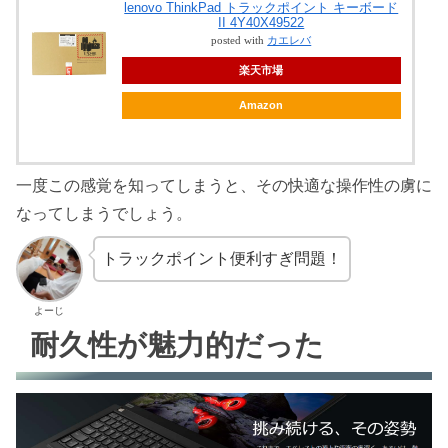
lenovo ThinkPad トラックポイント キーボード
II 4Y40X49522
posted with
カエレバ
楽天市場
Amazon
一度この感覚を知ってしまうと、その快適な操作性の虜に
なってしまうでしょう。
トラックポイント便利すぎ問題！
よーじ
耐久性が魅力的だった