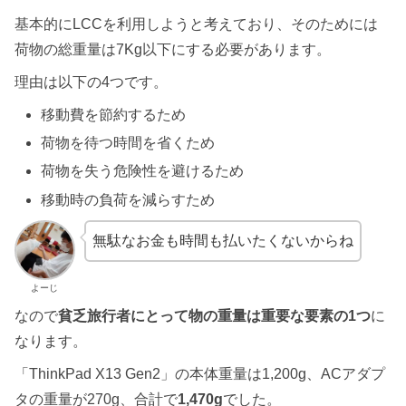
基本的にLCCを利用しようと考えており、そのためには
荷物の総重量は7Kg以下にする必要があります。
理由は以下の4つです。
移動費を節約するため
荷物を待つ時間を省くため
荷物を失う危険性を避けるため
移動時の負荷を減らすため
無駄なお金も時間も払いたくないからね
よーじ
なので
貧乏旅行者にとって物の重量は重要な要素の1つ
に
なります。
「ThinkPad X13 Gen2」の本体重量は1,200g、ACアダプ
タの重量が270g、合計で
1,470g
でした。