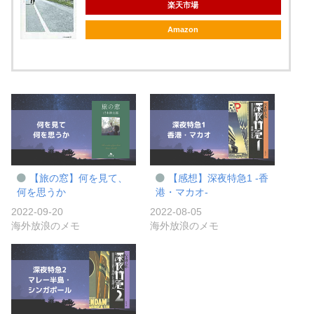
楽天市場
Amazon
【旅の窓】何を見て、
【感想】深夜特急1 -香
何を思うか
港・マカオ-
2022-09-20
2022-08-05
海外放浪のメモ
海外放浪のメモ