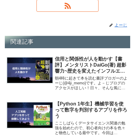
よーじ
関連記事
信用と関係性が人を動かす【書
評】メンタリストDaiGo(著) 超影
響力~歴史を変えたインフルエン
サーに学ぶ人の動かし方
朝4時に起きて本を読む書評ブロガーのよ
ーじ(@4ji_memo)です。よ－じブログの
アクセスがほしい！日々、そんな風に思
っています。ブログについて考えている
ことどうすれば多くの人にブログを読ん
でもらうことができるのか？どうすれば
【Python 1年生】機械学習を使
リピータが増...
って数字を判別するアプリを作ろ
う
ここしばらくデータサイエンス関連の勉
強を始めたので、初心者向けの本を色々
と物色している最中です。今回は