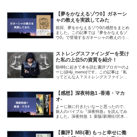
『Python 1年生』という本を紹介しま
す。Ｐｙｔｈｏｎ１年生 体験してわか
る！会話でまなべる！プログラミングの
【夢をかなえるゾウ0】ガネーシ
し 第２版/翔泳社/森巧...
ャの教えを実践してみた
前回、夢をかなえるゾウ0の感想をまとめ
ました。この記事では『夢をかなえるゾ
ウ0』で登場するガネーシャの教えのう
ち、自分自身について考える教えの回答
をまとめました。好きな匂い、物、人、
場所を見つけるやりたくないことを全部
ストレングスファインダーを受け
書き出し、やりたいこと...
た私の上位5の資質を紹介！
朝4時に起きて本を読む書評ブロガーのよ
ーじ(@4ji_memo)です。この記事は「私
ってどんな人？ストレングスファインダ
ーをやってみた！」の続きになります。
前回はストレングスファインダーの特徴
や料金システムについてまとめてありま
【感想】深夜特急1 -香港・マカ
す。今回はス...
オ-
よーじ旅に行きたいなーと思ったので、
旅人のバイブル『深夜特急』を読んでみ
ました。深夜特急 １ 新版/新潮社/沢木耕
太郎posted with カエレバ楽天市場
Amazonバックパッカーや世界一周をして
いる人のブログやYouTubeをよく見て...
【書評】MB(著) もっと幸せに働