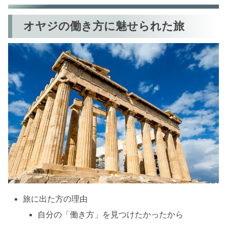
私が旅に出る理由
【まとめ】私も旅してきます
オヤジの働き方に魅せられた旅
今回の記事で紹介した商品
旅に出た方の理由
自分の「働き方」を見つけたかったから