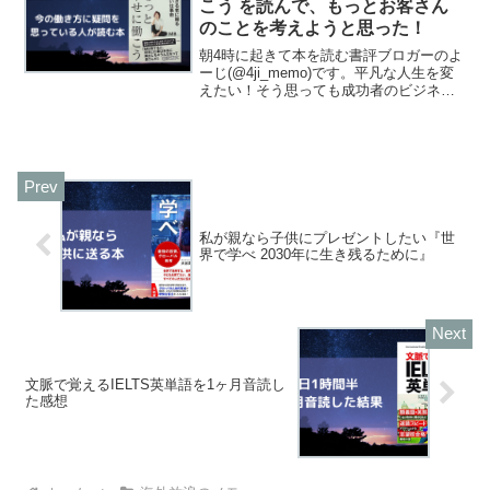
こう を読んで、もっとお客さん
のことを考えようと思った！
朝4時に起きて本を読む書評ブロガーのよ
ーじ(@4ji_memo)です。平凡な人生を変
えたい！そう思っても成功者のビジネス
本を手に取って読むことが多々ありま
す。ですが著者について調べてみると、
高学歴であったり、輝かしい経歴の方々
がほとんどです...
私が親なら子供にプレゼントしたい『世
界で学べ 2030年に生き残るために』
文脈で覚えるIELTS英単語を1ヶ月音読し
た感想