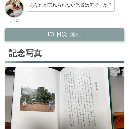
あなたが忘れられない光景は何ですか？
よーじ
目次
記念写真
記念写真
名もない街
炎に祈る
【まとめ】旅の写真に一言添えて
今回紹介した商品
著者 沢木耕太郎さんのオススメの書籍紹介