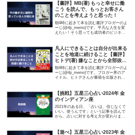
with カエレバ楽天市場で...
【書評】MB(著) もっと幸せに働
こう を読んで、もっとお客さん
のことを考えようと思った！
朝4時に起きて本を読む書評ブロガーのよ
ーじ(@4ji_memo)です。平凡な人生を変
えたい！そう思っても成功者のビジネス
本を手に取って読むことが多々ありま
す。ですが著者について調べてみると、
高学歴であったり、輝かしい経歴の方々
凡人にできることは自分が出来る
がほとんどです...
ことを地道に続けること【書評】
ヒトデ(著) 嫌なことから全部抜け
出せる 凡人くんの人生革命
朝4時に起きて本を読む書評ブロガーのよ
ーじ(@4ji_memo)です。ブロガー界のア
イドル、ヒトデさんが書籍を出版されま
した！嫌なことから全部抜け出せる凡人
くんの人生革命 /ＫＡＤＯＫＡＷＡ/ヒト
デposted with カエレバ楽天市場で...
【挑戦】五星三心占い2024年 金
のインディアン座
2021年のある日、「占いは、信じなくて
いい。使うんです」という記事を読んで
から、占いに対する考え方が変わりまし
た。使い始めてから今年で4冊目になった
ので、時が過ぎるのは早いなと感じてい
ます。「運がいいのであればやってみよ
【遊べ】五星三心占い2023年 金