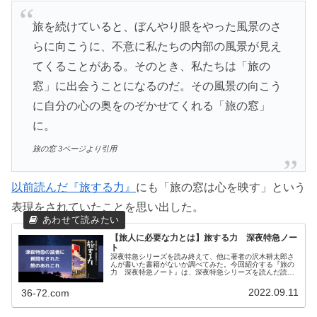
旅を続けていると、ぼんやり眼をやった風景のさ
らに向こうに、不意に私たちの内部の風景が見え
てくることがある。そのとき、私たちは「旅の
窓」に出会うことになるのだ。その風景の向こう
に自分の心の奥をのぞかせてくれる「旅の窓」
に。
旅の窓 3ページより引用
以前読んだ『旅する力』
にも「旅の窓は心を映す」という
表現をされていたことを思い出した。
【旅人に必要な力とは】旅する力 深夜特急ノー
ト
深夜特急シリーズを読み終えて、他に著者の沢木耕太郎さ
んが書いた書籍がないか調べてみた。今回紹介する『旅の
力 深夜特急ノート』は、深夜特急シリーズを読んだ読者
から質問されたことを1冊の本にまとめるというコンセプ
トで書かれている。旅する力 深夜...
2022.09.11
36-72.com