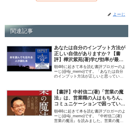
よーじ
関連記事
あなたは自分のインプット方法が
正しい自信がありますか？【書
評】樺沢紫苑(著)学び効率が最大
化するインプット大全
朝4時に起きて本を読む書評ブロガーのよ
ーじ(@4ji_memo)です。「あなたは自分
のインプット方法が正しいと思っていま
すか？」あなたはこんな質問をされたら
なんて答えますか？「インプットって読
書すればいいんでしょ！」「たくさんの
【書評】中村信二(著)「営業の魔
情報を脳みそ...
法」は、営業職の人はもちろん、
コミュニケーションで困っている
人にとっても読む価値があった！
朝4時に起きて本を読む書評ブロガーのよ
ーじ(@4ji_memo)です。『中村信二(著)
営業の魔法』を読みました。営業の魔法
この魔法を手にした者は必ず成功する /
ビ-コミュニケ-ションズ/中村信仁posted