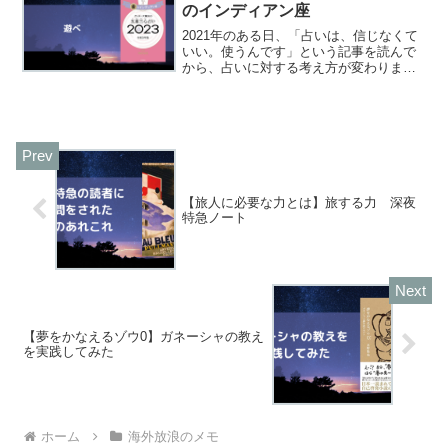
うか」と何かを決断...
のインディアン座
2021年のある日、「占いは、信じなくて
いい。使うんです」という記事を読んで
から、占いに対する考え方が変わりまし
た。私が利用し始めて今回で3年目(3冊目)
です。「運がいいのであればやってみよ
うか」と何かを決断するきっかけにな
り、背中を押して...
【旅人に必要な力とは】旅する力 深夜
特急ノート
【夢をかなえるゾウ0】ガネーシャの教え
を実践してみた
ホーム
海外放浪のメモ