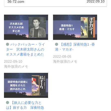
2022.09.10
36-72.com
バックパッカー・ライ
【感想】深夜特急1 -香
ター 沢木耕太郎さんの
港・マカオ-
オススメ書籍をまとめた
2022-08-05
2022-09-10
海外放浪のメモ
海外放浪のメモ
【旅人に必要な力と
は】旅する力 深夜特急