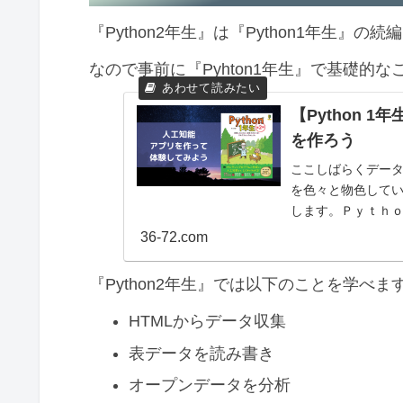
【まとめ】スクレイピングのしくみ
『Python2年生』は『Python1年生』の
なので事前に『Pyhton1年生』で基礎的
【Python
を作ろう
ここしばらくデー
を色々と物色している
します。Ｐｙｔｈｏ
ミングのし 第２版/翔
36-72.com
『Python2年生』では以下のことを学べま
HTMLからデータ収集
表データを読み書き
オープンデータを分析