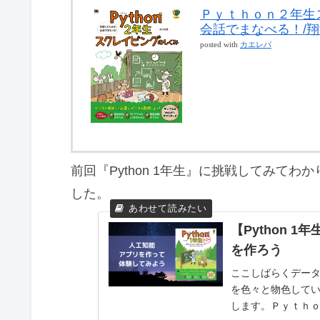
Ｐｙｔｈｏｎ２年生
会話でまなべる！/翔
posted with
カエレバ
前回『Python 1年生』に挑戦してみて
した。
【Python
を作ろう
ここしばらくデー
を色々と物色している
します。Ｐｙｔｈｏ