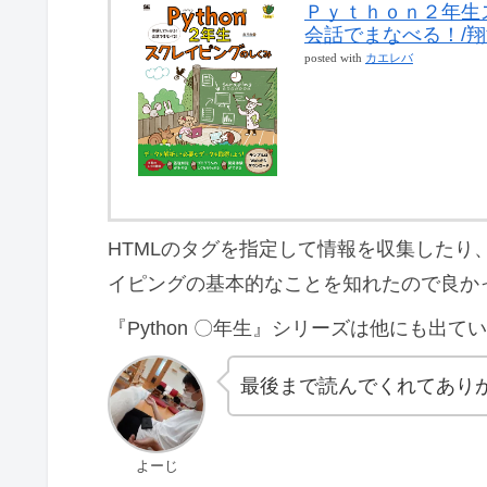
Ｐｙｔｈｏｎ２年生
会話でまなべる！/翔
posted with
カエレバ
HTMLのタグを指定して情報を収集したり、
イピングの基本的なことを知れたので良か
『Python 〇年生』シリーズは他にも出
最後まで読んでくれてあり
よーじ