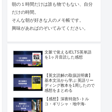
朝の１時間だけは誰も物でもない、自分
だけの時間。
そんな朝が好きな人のメモ帳です。
興味があればのぞいてみてください。
文脈で覚えるIELTS英単語
を1ヶ月音読した感想
【英文読解の取扱説明書】
基本文法から学ぶ 英語リー
ディング教本を1周したので
感想をまとめる
【感想】深夜特急5 -トル
コ・ギリシャ・地中海-