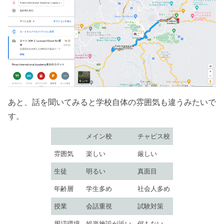
あと、話を聞いてみると学校自体の雰囲気も違うみたいで
す。
メイン校
チャピス校
雰囲気
楽しい
厳しい
生徒
明るい
真面目
年齢層
学生多め
社会人多め
授業
会話重視
試験対策
周辺環境
娯楽施設が近い
何もない