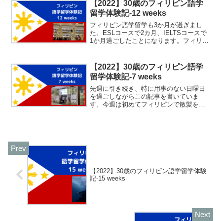
う。睡眠の質によってメンタルに与える
【2022】30歳のフィリピン語学
影響は大きいと思う。きっとじ...
留学体験記-12 weeks
フィリピン語学留学も3か月が過ぎまし
た。ESLコースで2カ月、IELTSコースで
1か月過ごしたことになります。フィリピ
ンに来たばかりの頃に比べたら成長した
とは思いますが、まだまだ不甲斐ない思
いをすることがほとんどです。今週はク
【2022】30歳のフィリピン語学
リスマスという...
留学体験記-7 weeks
先週に引き続き、特に用事のない日曜日
を過ごしながらこの記事を書いていま
す。今週は初めてフィリピンで散髪をし
てきました。めちゃくちゃ不安でした
が、そこまでひどい結果にならなかった
ので安心しました。セブには3か月滞在す
るので、とりあえずセブでの...
【2022】30歳のフィリピン語学留学体験
記-15 weeks