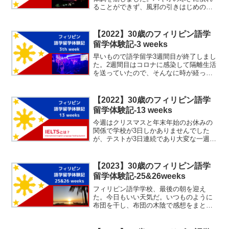
ることができず、風邪の引きはじめのよ
うな症状で苦しんでいました。薬を飲ん
で丸一日休んだら楽になりましたが、先
が思いやられます。今回の記事では、バ
【2022】30歳のフィリピン語学
ギオの語学学校『PIN...
留学体験記-3 weeks
早いもので語学留学3週間目が終了しまし
た。2週間目はコロナに感染して隔離生活
を送っていたので、そんなに時が経った
気がしないのですが…今回は語学留学3週
間目の感想をまとめます。英語の上達具
合や今週あった出来事について記録して
【2022】30歳のフィリピン語学
おこうと思います。...
留学体験記-13 weeks
今週はクリスマスと年末年始のお休みの
関係で学校が3日しかありませんでした
が、テストが3日連続であり大変な一週間
でした。で、緊張の糸が切れたのか体調
を崩しました。なので年末年始の連休は
部屋に引きこもりこのブログを書いてい
【2023】30歳のフィリピン語学
ます。毎日理解できない...
留学体験記-25&26weeks
フィリピン語学学校、最後の朝を迎え
た。今日もいい天気だ。いつものように
布団を干し、布団の木陰で感想をまとめ
ている。部屋は湿気がこもるので布団を
干すと干さないのでは寝心地が全然違