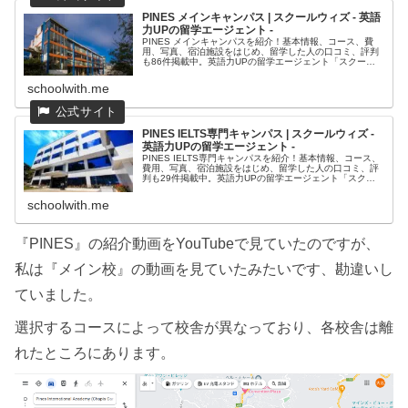
PINES メインキャンパス | スクールウィズ - 英語
力UPの留学エージェント -
PINES メインキャンパスを紹介！基本情報、コース、費
用、写真、宿泊施設をはじめ、留学した人の口コミ、評判
も86件掲載中。英語力UPの留学エージェント「スクール
ウィズ」では留学の見積り、申込みの手続きは無料です！
schoolwith.me
PINES IELTS専門キャンパス | スクールウィズ -
英語力UPの留学エージェント -
PINES IELTS専門キャンパスを紹介！基本情報、コース、
費用、写真、宿泊施設をはじめ、留学した人の口コミ、評
判も29件掲載中。英語力UPの留学エージェント「スクー
ルウィズ」では留学の見積り、申込みの手続きは無料で
す！
schoolwith.me
『PINES』の紹介動画をYouTubeで見ていたのですが、
私は『メイン校』の動画を見ていたみたいです、勘違いし
ていました。
選択するコースによって校舎が異なっており、各校舎は離
れたところにあります。