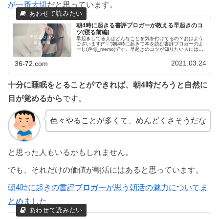
が一番大切
だと思っています。
朝4時に起きる書評ブロガーが教える早起きのコ
ツ(寝る前編)
早起きしてる人はどんなことを気を付けてるの？おはよう
ございます(*'▽')朝4時に起きて本を読む書評ブロガーのよ
ーじ(@4ji_memo)です。早起きのコツが知りたい人には、
起きるところにばかり注目しているのではないでしょう
か？早起きで起き...
2021.03.24
36-72.com
十分に睡眠をとることができれば、朝4時だろうと自然に
目が覚めるから
です。
色々やることが多くて、めんどくさそうだな
と思った人もいるかもしれません。
でも、それだけの価値が朝活にはあると思っています。
朝4時に起きの書評ブロガーが思う朝活の魅力についてま
とめました。