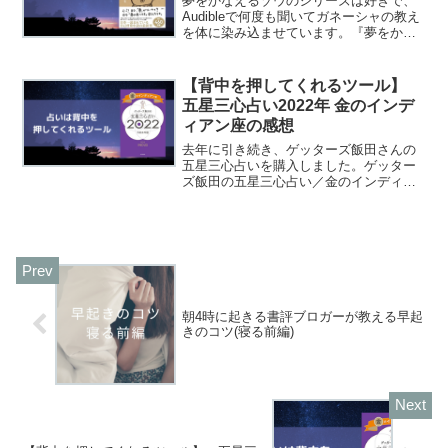
夢をかなえるゾウのシリーズは好きで、
Audibleで何度も聞いてガネーシャの教え
を体に染み込ませています。『夢をかな
えるゾウ0』が発売されたので、読んだ感
想をまとめました。夢をかなえるゾウ ０
/文響社/水野敬也posted with カエ...
【背中を押してくれるツール】
五星三心占い2022年 金のインデ
ィアン座の感想
去年に引き続き、ゲッターズ飯田さんの
五星三心占いを購入しました。ゲッター
ズ飯田の五星三心占い／金のインディア
ン座 ２０２２ /朝日新聞出版/ゲッターズ
飯田posted with カエレバ楽天市場
Amazon いい年した大人が占いなんて信
じて...
朝4時に起きる書評ブロガーが教える早起
きのコツ(寝る前編)