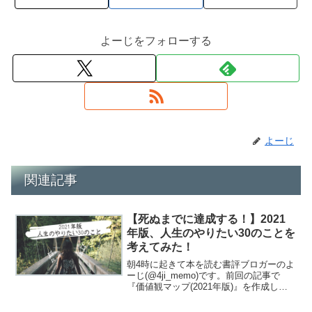
よーじをフォローする
よーじ
関連記事
【死ぬまでに達成する！】2021
年版、人生のやりたい30のことを
考えてみた！
朝4時に起きて本を読む書評ブロガーのよ
ーじ(@4ji_memo)です。前回の記事で
『価値観マップ(2021年版)』を作成しま
した。価値観マップの項目自分にとって
の幸せとは何なのか？何を大切にして生