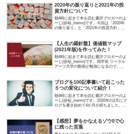
きているのか？何をどうしたくて今ここ
2020年の振り返りと2021年の投
にいるの...
資方針について
朝4時に起きて本を読む書評ブロガーのよ
ーじ(@4ji_memo)です。今回は「2020年
の振り返り」と「2021年の投資方針」に
ついてまとめました。1年間の行動の反省
と、次の1年をどう過ごすか、これらの現
状の考えをまとめておこうと思いま
【人生の羅針盤】価値観マップ
す。...
(2021年版)を作ってみた！
朝4時に起きて本を読む書評ブロガーのよ
ーじ(@4ji_memo)です。両学長 リベラル
アーツ大学の動画が勉強になるので、よ
く見ています。投資や副業、お金に関す
る動画をわかりやすく説明してくれる動
画を配信されています。両＠学長投資や
ブログを100記事書いて起こった
副業もいい...
５つの変化について紹介！
朝4時に起きて本を読む書評ブロガーのよ
ーじ(@4ji_memo)です。2020年の2月にブ
ログを書き始めて4か月が経ちました。
100記事書いてやったぜー( ﾟДﾟ)イエーー
ーーイ！！！100記事を書いた記念とし
て、100記事書いたら起こった...
【感想】夢をかなえるゾウ0で心
に残った言葉