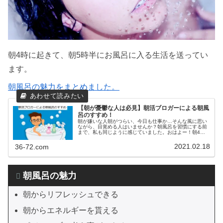
朝4時に起きて、朝5時半にお風呂に入る生活を送ってい
ます。
朝風呂の魅力をまとめました。
【朝が憂鬱な人は必見】朝活ブロガーによる朝風
呂のすすめ！
朝が嫌いな人朝がつらい、今日も仕事か…そんな風に思い
ながら、目覚める人はいませんか？朝風呂を習慣にする前
まで、私も同じように感じていました。おはよー！朝4時
に起きて本を読む書評ブロガーのよーじ(@4ji_memo)で
す。朝4時から朝活を行い...
2021.02.18
36-72.com
朝風呂の魅力
朝からリフレッシュできる
朝からエネルギーを貰える