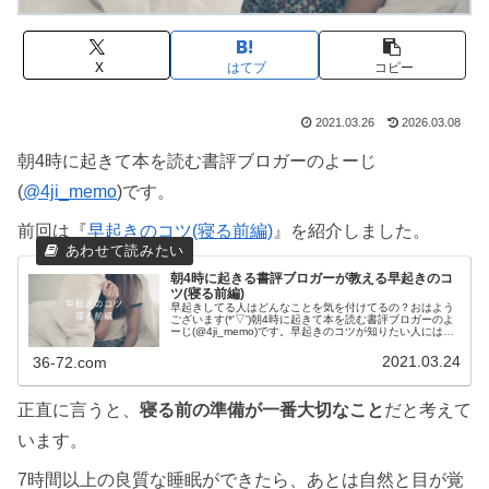
X
はてブ
コピー
2021.03.26
2026.03.08
朝4時に起きて本を読む書評ブロガーのよーじ
(
@4ji_memo
)です。
前回は『
早起きのコツ(寝る前編)
』を紹介しました。
朝4時に起きる書評ブロガーが教える早起きのコ
ツ(寝る前編)
早起きしてる人はどんなことを気を付けてるの？おはよう
ございます(*'▽')朝4時に起きて本を読む書評ブロガーのよ
ーじ(@4ji_memo)です。早起きのコツが知りたい人には、
起きるところにばかり注目しているのではないでしょう
か？早起きで起き...
2021.03.24
36-72.com
正直に言うと、
寝る前の準備が一番大切なこと
だと考えて
います。
7時間以上の良質な睡眠ができたら、あとは自然と目が覚