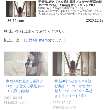
朝4時に起きて本を読む書評ブロガーが朝活の魅
力について紹介！早起きするメリット3選！
朝4時に起きて本を読む書評ブロガーのよーじ
(@4ji_memo)です。早起きが苦手だそんな風に思っている
人は多いでしょう。学生時代の私もそうでした。そんな私
でしたが、朝活の魅力に気づき、朝4時に起きる生活を半
年以上続けています。「朝4時に起...
2020.12.17
36-72.com
興味があれば読んでみてください。
以上、よーじ(
@4ji_memo
)でした！
朝4時に起きる書評ブ
朝4時に起きて本を読
ロガーが教える早起きの
む書評ブロガーが朝活の
コツ(寝る前編)
魅力について紹介！早起
きするメリット3選！
2021-03-24
行動指針のメモ
2020-12-17
行動指針のメモ