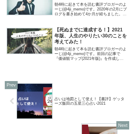
朝4時に起きて本を読む書評ブロガーのよ
ーじ(@4ji_memo)です。2020年の2月にブ
ログを書き始めて4か月が経ちました。
100記事書いてやったぜー( ﾟДﾟ)イエーー
ーーイ！！！100記事を書いた記念とし
て、100記事書いたら起こった...
【死ぬまでに達成する！】2021
年版、人生のやりたい30のことを
考えてみた！
朝4時に起きて本を読む書評ブロガーのよ
ーじ(@4ji_memo)です。前回の記事で
『価値観マップ(2021年版)』を作成しま
した。価値観マップの項目自分にとって
の幸せとは何なのか？何を大切にして生
きているのか？何をどうしたくて今ここ
にいるの...
占いは地図として使え！【書評】ゲッタ
ーズ飯田の五星三心占い2021