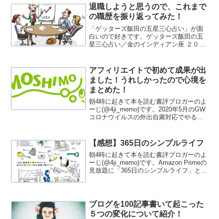
/文響社/水野敬也posted with カエ...
退職しようと思うので、これまで
の職歴を振り返ってみた！
「ゲッターズ飯田の五星三心占い」が面
白いので好きです。ゲッターズ飯田の五
星三心占い／金のインディアン座 ２０２
２ /朝日新聞出版/ゲッターズ飯田posted
with カエレバ2022年の運勢を見てみると
「7年間で蓄えてきた力を発揮する年」...
アフィリエイトで初めて成果が出
ました！うれしかったので心境を
まとめた！
朝4時に起きて本を読む書評ブロガーのよ
ーじ(@4ji_memo)です。2020年5月のGW
コロナウイルスの外出自粛対応でやるこ
とがなく、暇になってブログをはじめま
したブログを始めてから早2か月、はじめ
てアフィリエイトで成果が出ました!イエ
【感想】365日のシンプルライフ
ー...
朝4時に起きて本を読む書評ブロガーのよ
ーじ(@4ji_memo)です。Amazon Primeの
見放題に「365日のシンプルライフ」とい
う作品が上がっていたので見ました！あ
なたにとって人生を幸せに生きるために
必要なモノはなんですか？私はこの...
ブログを100記事書いて起こった
５つの変化について紹介！