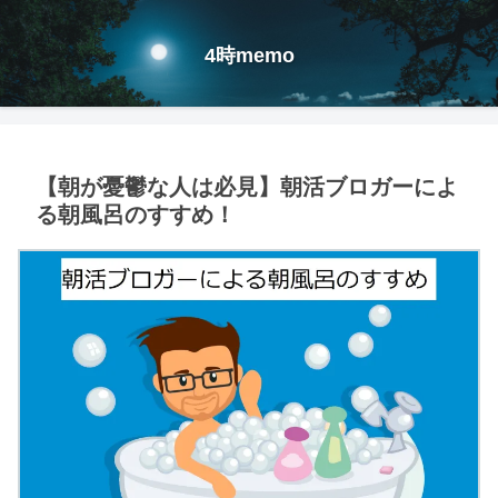
4時memo
【朝が憂鬱な人は必見】朝活ブロガーによ
る朝風呂のすすめ！