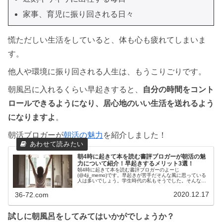
家事、育児に振り回される日々
慌ただしい生活をしていると、体も心も疲れてしまいま
す。
他人や環境に振り回される人生は、もうこりごりです。
朝風呂に入れるくらい早起きすると、
自分の時間をコント
ロールできるようになり、居心地のいい生活を送れるよう
になりますよ
。
朝活ブロガーが
朝活の魅力
を紹介しました！
朝4時に起きて本を読む書評ブロガーが朝活の魅
力について紹介！早起きするメリット3選！
朝4時に起きて本を読む書評ブロガーのよーじ
(@4ji_memo)です。早起きが苦手だそんな風に思っている
人は多いでしょう。学生時代の私もそうでした。そんな私
でしたが、朝活の魅力に気づき、朝4時に起きる生活を半
年以上続けています。「朝4時に起...
2020.12.17
36-72.com
試しに朝風呂をしてみてはいかがでしょうか？