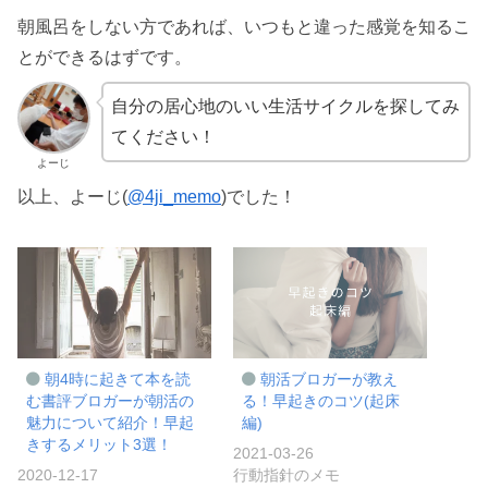
朝風呂をしない方であれば、いつもと違った感覚を知るこ
とができるはずです。
自分の居心地のいい生活サイクルを探してみ
てください！
よーじ
以上、よーじ(
@4ji_memo
)でした！
朝4時に起きて本を読
朝活ブロガーが教え
む書評ブロガーが朝活の
る！早起きのコツ(起床
魅力について紹介！早起
編)
きするメリット3選！
2021-03-26
2020-12-17
行動指針のメモ