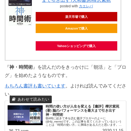
まで引き出す /大和書房/樺沢紫苑
posted with
カエレバ
楽天市場で購入
Amazonで購入
Yahooショッピングで購入
『
神・時間術
』を読んだのをきっかけに「朝活」と「ブロ
グ」を始めたようなものです。
もちろん書評も書いています
。よければ読んでみてくださ
い。
時間の使い方が人生を変える【書評】樺沢紫苑
(著) 脳のパフォーマンスを最大まで引き出す
神・時間術
朝4時に起きて本を読む書評ブロガーのよーじ
(@4ji_memo)です。この記事を見てくださっているという
ことは「時間の使い方」に興味がある人だと思います。こ
の記事を読んでるだろう人物仕事の時間を効率的に使いた
2020.11.15
36-72.com