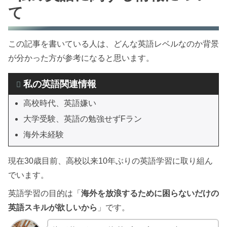
結果発表
て
LISTENINGの良かった点・悪かった点
この記事を書いている人は、どんな英語レベルなのか背景
READINGの良かった点・悪かった点
が分かった方が参考になると思います。
【まとめ】結局やることは今までと変わらず基
私の英語関連情報
礎！
高校時代、英語嫌い
大学受験、英語の勉強せずFラン
海外未経験
現在30歳目前、高校以来10年ぶりの英語学習に取り組ん
でいます。
英語学習の目的は「
海外を放浪するために困らないだけの
英語スキルが欲しいから
」です。