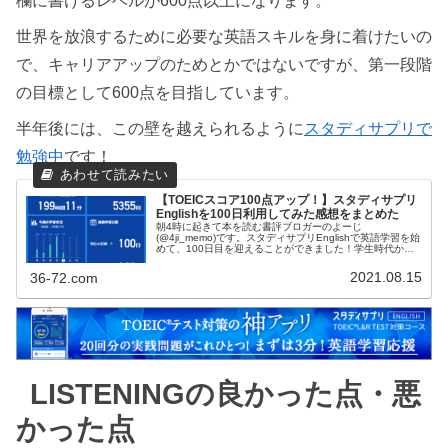
欄に書けるレベルが600点以上になります。
世界を放浪するために必要な英語スキルを身に着けたいの
で、キャリアアップのためとかではないですが、第一段階
の目標として600点を目指しています。
半年後には、この壁を越えられるように
スタディサプリで
勉強中
です！
【TOEICスコア100点アップ！】スタディサプリ
Englishを100日利用してみた感想をまとめた
朝4時に起きて本を読む書評ブロガーのよーじ
(@4ji_memo)です。スタディサプリEnglishで英語学習を始
めて、100日目を迎えることができました！学生時代から
苦手意識が合った英語ですが、100日間英語学習を続ける
ことで少し意識も変わ...
2021.08.15
36-72.com
LISTENINGの良かった点・悪
かった点