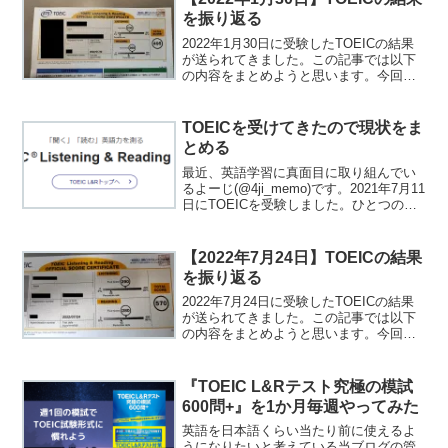
を振り返る
2022年1月30日に受験したTOEICの結果
が送られてきました。この記事では以下
の内容をまとめようと思います。今回の
結果半年間でやったことやってよかった
ことやらなくてよかったこと今後やるこ
と前回のTOEICの結果はこちらになりま
TOEICを受けてきたので現状をま
す。よーじ...
とめる
最近、英語学習に真面目に取り組んでい
るよーじ(@4ji_memo)です。2021年7月11
日にTOEICを受験しました。ひとつの区
切りとして現状をまとめようと思いま
す。2021年8月8日追記 : 結果が届いたの
でスコアと反省点をまとめた。
【2022年7月24日】TOEICの結果
を振り返る
2022年7月24日に受験したTOEICの結果
が送られてきました。この記事では以下
の内容をまとめようと思います。今回の
結果半年間でやったことやってよかった
こと1やってよかったこと2今後やること
前回のTOEICの結果はこちらになりま
『TOEIC L&Rテスト究極の模試
す。よーじ...
600問+』を1か月毎週やってみた
英語を日本語くらい当たり前に使えるよ
うになりたいと考えている当ブログの管