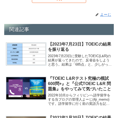
よーじ
関連記事
【2023年7月23日】TOEICの結果
を振り返る
2023年7月23日に受験したTOEIC(L&R)の
結果が返ってきたので、反省会をしよう
と思う。結果は「685点」と、少しがっか
りしている。よーじ800点を超えるまで受
けようと思っています
『TOEIC L&Rテスト究極の模試
600問+』と『公式TOEIC L&R 問
題集』をやってみて気づいたこと
2022年10月からフィリピンへ語学留学を
する当ブログの管理人よーじ(4ji_memo)
です。語学留学に行く前の英語力を記録
するために、7月24日にTOEICを受けてき
ました。TOEICの出題形式に慣れるた
め、6月は『TOEIC L&Rテス...
【2022年1月30日】TOEICの結果