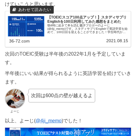
けていこうと思います。
【TOEICスコア100点アップ！】スタディサプリ
Englishを100日利用してみた感想をまとめた
朝4時に起きて本を読む書評ブロガーのよーじ
(@4ji_memo)です。スタディサプリEnglishで英語学習を始
めて、100日目を迎えることができました！学生時代から
苦手意識が合った英語ですが、100日間英語学習を続ける
ことで少し意識も変わ...
2021.08.15
36-72.com
次回のTOEIC受験は半年後の2022年1月を予定していま
す。
半年後にいい結果が得られるように英語学習を続けていき
ます。
次回は600点の壁が越えるよ
よーじ
以上、よーじ(
@4ji_memo
)でした！