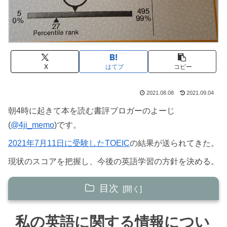
X
はてブ
コピー
2021.08.08
2021.09.04
朝4時に起きて本を読む書評ブロガーのよーじ
(
@4ji_memo
)です。
2021年7月11日に受験したTOEIC
の結果が送られてきた。
現状のスコアを把握し、今後の英語学習の方針を決める。
目次
私の英語に関する情報について
私の英語に関する情報につい