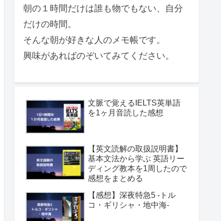
朝の１時間だけは誰も物でもない、自分
だけの時間。
そんな朝が好きな人のメモ帳です。
興味があればのぞいてみてください。
文脈で覚えるIELTS英単語
を1ヶ月音読した感想
【英文読解の取扱説明書】
基本文法から学ぶ 英語リー
ディング教本を1周したので
感想をまとめる
【感想】深夜特急5 -トル
コ・ギリシャ・地中海-