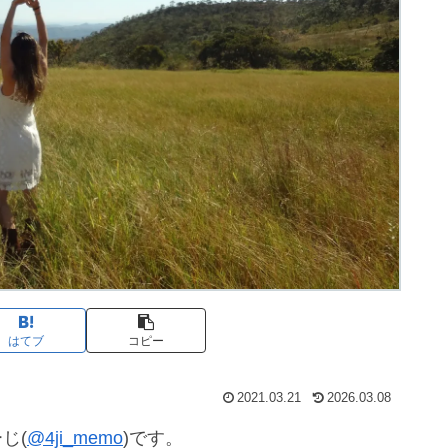
はてブ
コピー
2021.03.21
2026.03.08
じ(
@4ji_memo
)です。