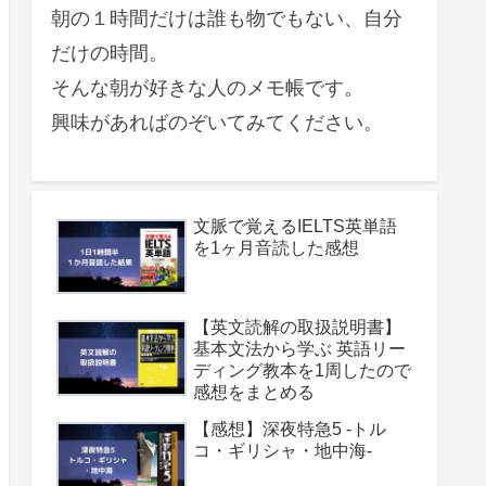
朝の１時間だけは誰も物でもない、自分
だけの時間。
そんな朝が好きな人のメモ帳です。
興味があればのぞいてみてください。
文脈で覚えるIELTS英単語
を1ヶ月音読した感想
【英文読解の取扱説明書】
基本文法から学ぶ 英語リー
ディング教本を1周したので
感想をまとめる
【感想】深夜特急5 -トル
コ・ギリシャ・地中海-