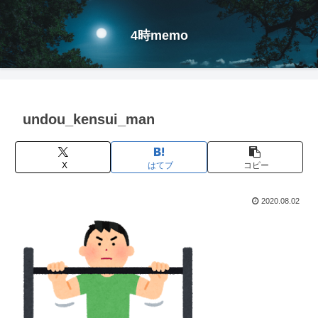
4時memo
undou_kensui_man
X
はてブ
コピー
2020.08.02