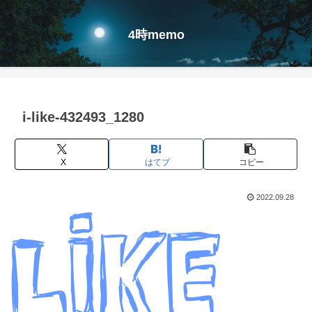
4時memo
i-like-432493_1280
X
はてブ
コピー
2022.09.28