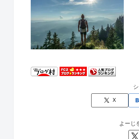
シ
X
よーじ