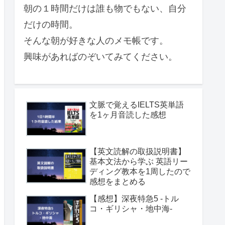
朝の１時間だけは誰も物でもない、自分
だけの時間。
そんな朝が好きな人のメモ帳です。
興味があればのぞいてみてください。
文脈で覚えるIELTS英単語
を1ヶ月音読した感想
【英文読解の取扱説明書】
基本文法から学ぶ 英語リー
ディング教本を1周したので
感想をまとめる
【感想】深夜特急5 -トル
コ・ギリシャ・地中海-