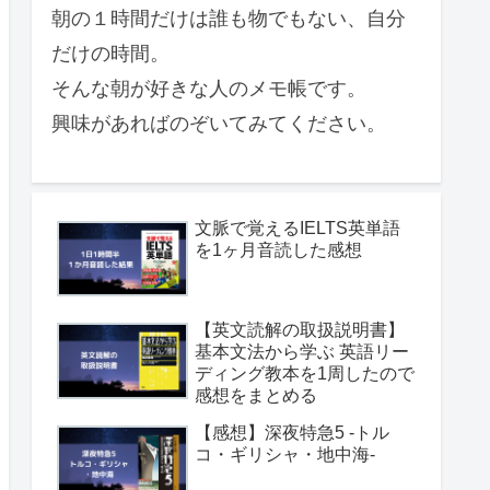
朝の１時間だけは誰も物でもない、自分
だけの時間。
そんな朝が好きな人のメモ帳です。
興味があればのぞいてみてください。
文脈で覚えるIELTS英単語
を1ヶ月音読した感想
【英文読解の取扱説明書】
基本文法から学ぶ 英語リー
ディング教本を1周したので
感想をまとめる
【感想】深夜特急5 -トル
コ・ギリシャ・地中海-