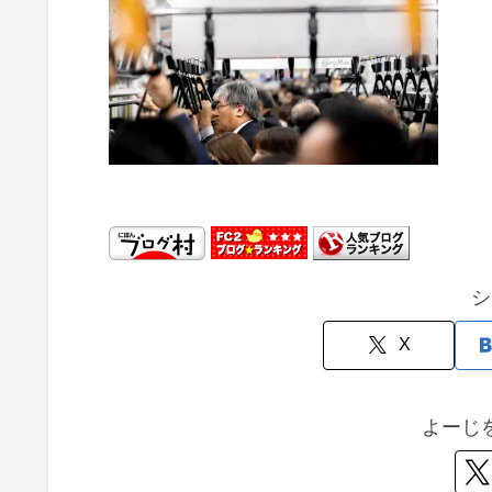
シ
X
よーじ