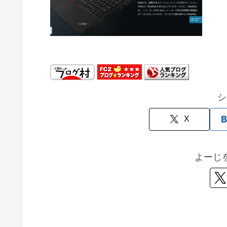
シ
X
よーじ