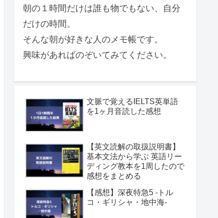
朝の１時間だけは誰も物でもない、自分
だけの時間。
そんな朝が好きな人のメモ帳です。
興味があればのぞいてみてください。
文脈で覚えるIELTS英単語
を1ヶ月音読した感想
【英文読解の取扱説明書】
基本文法から学ぶ 英語リー
ディング教本を1周したので
感想をまとめる
【感想】深夜特急5 -トル
コ・ギリシャ・地中海-