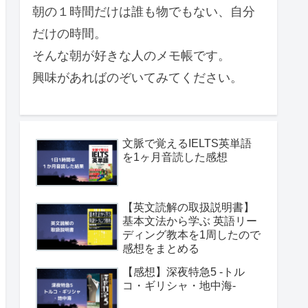
朝の１時間だけは誰も物でもない、自分
だけの時間。
そんな朝が好きな人のメモ帳です。
興味があればのぞいてみてください。
文脈で覚えるIELTS英単語
を1ヶ月音読した感想
【英文読解の取扱説明書】
基本文法から学ぶ 英語リー
ディング教本を1周したので
感想をまとめる
【感想】深夜特急5 -トル
コ・ギリシャ・地中海-