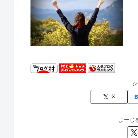
シ
X
よーじ