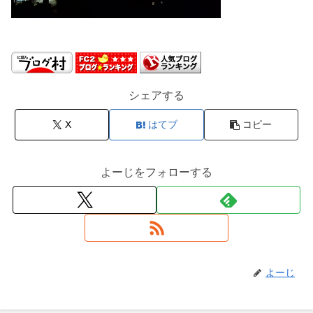
シェアする
X
はてブ
コピー
よーじをフォローする
よーじ