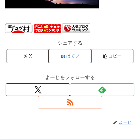
シェアする
X
はてブ
コピー
よーじをフォローする
よーじ