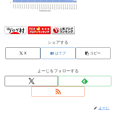
シェアする
X
はてブ
コピー
よーじをフォローする
よーじ