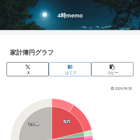
4時memo
家計簿円グラフ
X
はてブ
コピー
2024.09.30