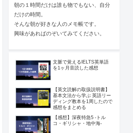
朝の１時間だけは誰も物でもない、自分
だけの時間。
そんな朝が好きな人のメモ帳です。
興味があればのぞいてみてください。
文脈で覚えるIELTS英単語
を1ヶ月音読した感想
【英文読解の取扱説明書】
基本文法から学ぶ 英語リー
ディング教本を1周したので
感想をまとめる
【感想】深夜特急5 -トル
コ・ギリシャ・地中海-