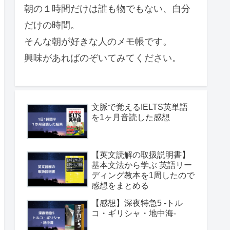
朝の１時間だけは誰も物でもない、自分
だけの時間。
そんな朝が好きな人のメモ帳です。
興味があればのぞいてみてください。
文脈で覚えるIELTS英単語
を1ヶ月音読した感想
【英文読解の取扱説明書】
基本文法から学ぶ 英語リー
ディング教本を1周したので
感想をまとめる
【感想】深夜特急5 -トル
コ・ギリシャ・地中海-