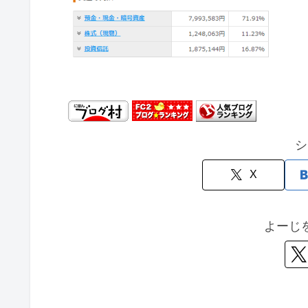
シ
X
よーじ