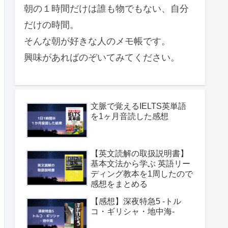
朝の１時間だけは誰も物でもない、自分
だけの時間。
そんな朝が好きな人のメモ帳です。
興味があればのぞいてみてください。
文脈で覚えるIELTS英単語
を1ヶ月音読した感想
【英文読解の取扱説明書】
基本文法から学ぶ 英語リー
ディング教本を1周したので
感想をまとめる
【感想】深夜特急5 -トル
コ・ギリシャ・地中海-