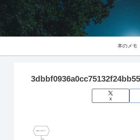
本のメモ
3dbbf0936a0cc75132f24bb5
X