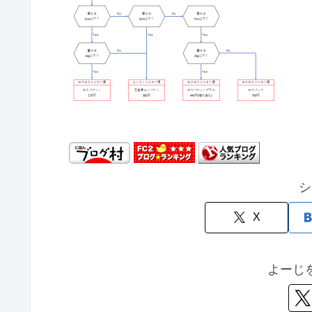
シ
X
よーじ