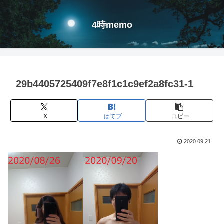
4時memo
29b4405725409f7e8f1c1c9ef2a8fc31-1
X
はてブ
コピー
2020.09.21