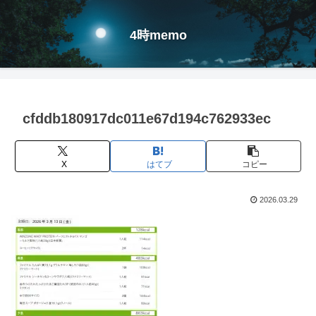
4時memo
cfddb180917dc011e67d194c762933ec
X
はてブ
コピー
2026.03.29