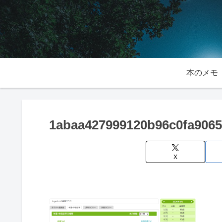
本のメモ
1abaa427999120b96c0fa906
X