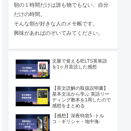
朝の１時間だけは誰も物でもない、自分
だけの時間。
そんな朝が好きな人のメモ帳です。
興味があればのぞいてみてください。
文脈で覚えるIELTS英単語
を1ヶ月音読した感想
【英文読解の取扱説明書】
基本文法から学ぶ 英語リー
ディング教本を1周したので
感想をまとめる
【感想】深夜特急5 -トル
コ・ギリシャ・地中海-