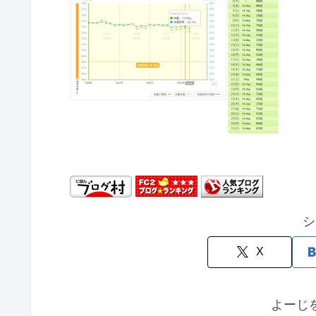
シ
X
よーじ