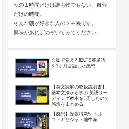
朝の１時間だけは誰も物でもない、自分
だけの時間。
そんな朝が好きな人のメモ帳です。
興味があればのぞいてみてください。
文脈で覚えるIELTS英単語
を1ヶ月音読した感想
【英文読解の取扱説明書】
基本文法から学ぶ 英語リー
ディング教本を1周したので
感想をまとめる
【感想】深夜特急5 -トル
コ・ギリシャ・地中海-