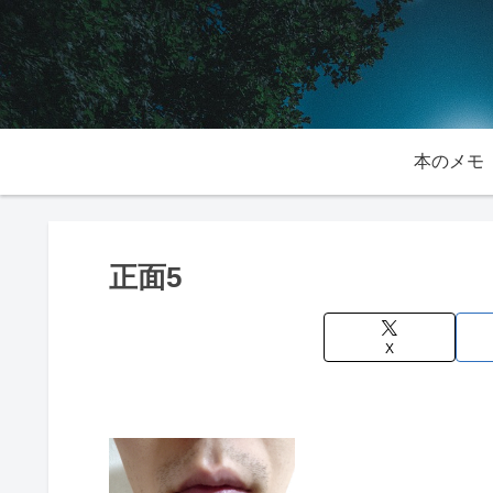
本のメモ
正面5
X