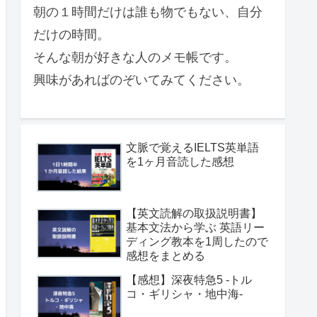
朝の１時間だけは誰も物でもない、自分
だけの時間。
そんな朝が好きな人のメモ帳です。
興味があればのぞいてみてください。
文脈で覚えるIELTS英単語
を1ヶ月音読した感想
【英文読解の取扱説明書】
基本文法から学ぶ 英語リー
ディング教本を1周したので
感想をまとめる
【感想】深夜特急5 -トル
コ・ギリシャ・地中海-