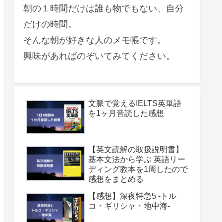
朝の１時間だけは誰も物でもない、自分
だけの時間。
そんな朝が好きな人のメモ帳です。
興味があればのぞいてみてください。
文脈で覚えるIELTS英単語
を1ヶ月音読した感想
【英文読解の取扱説明書】
基本文法から学ぶ 英語リー
ディング教本を1周したので
感想をまとめる
【感想】深夜特急5 -トル
コ・ギリシャ・地中海-