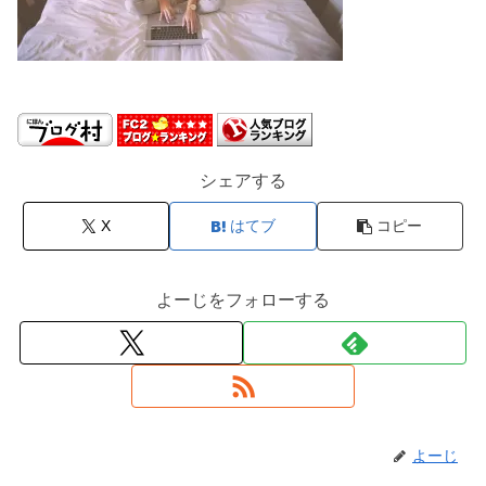
シェアする
X
はてブ
コピー
よーじをフォローする
よーじ