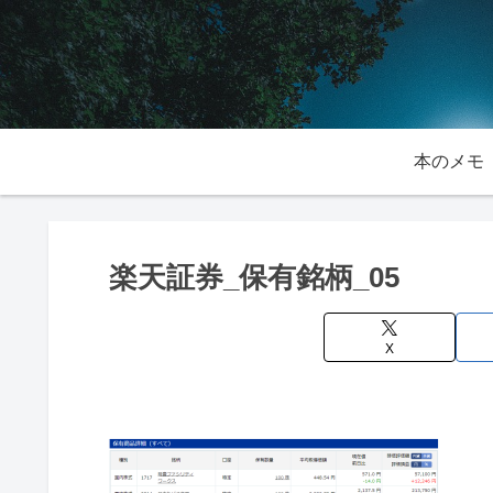
本のメモ
楽天証券_保有銘柄_05
X