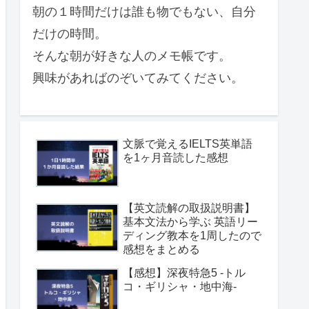
朝の１時間だけは誰も物でもない、自分
だけの時間。
そんな朝が好きな人のメモ帳です。
興味があればのぞいてみてください。
文脈で覚えるIELTS英単語
を1ヶ月音読した感想
【英文読解の取扱説明書】
基本文法から学ぶ 英語リー
ディング教本を1周したので
感想をまとめる
【感想】深夜特急5 -トル
コ・ギリシャ・地中海-