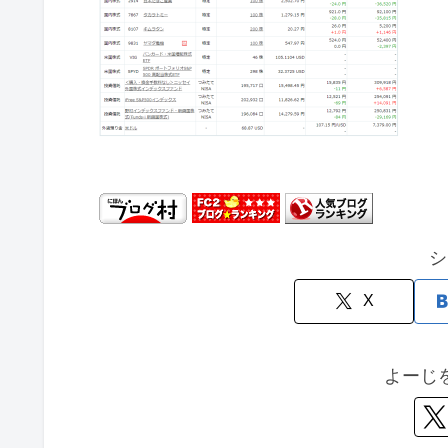
シ
X
よーじ