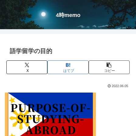
4時memo
語学留学の目的
X
はてブ
コピー
2022.06.05