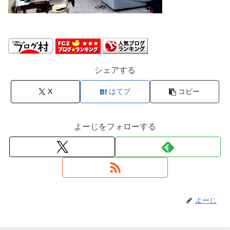
シェアする
X
はてブ
コピー
よーじをフォローする
よーじ