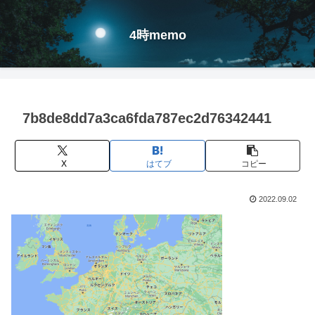
4時memo
7b8de8dd7a3ca6fda787ec2d76342441
X
はてブ
コピー
2022.09.02