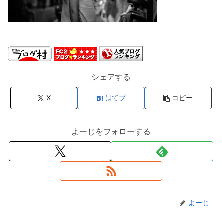
シェアする
X
はてブ
コピー
よーじをフォローする
よーじ