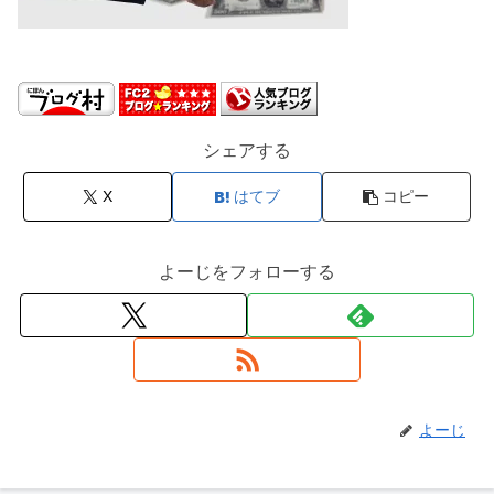
シェアする
X
はてブ
コピー
よーじをフォローする
よーじ