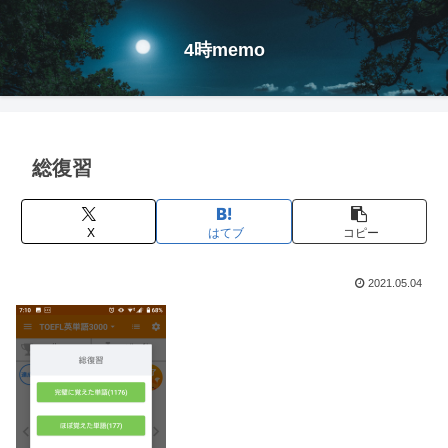
4時memo
総復習
X
はてブ
コピー
2021.05.04