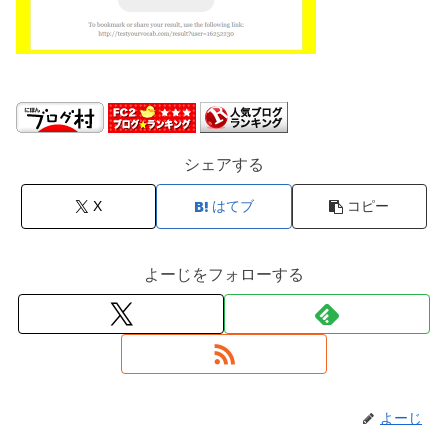
シェアする
X
はてブ
コピー
よーじをフォローする
よーじ