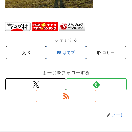
シェアする
X
はてブ
コピー
よーじをフォローする
よーじ