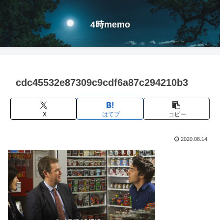
4時memo
cdc45532e87309c9cdf6a87c294210b3
X
はてブ
コピー
2020.08.14